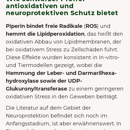
Nutzererlebnis zu bieten.
Mehr über
antioxidativen und
neuroprotektiven Schutz bietet
Cookies
Piperin bindet freie Radikale
(
ROS
) und
Alle akzeptieren
hemmt die Lipidperoxidation
, das heißt den
Nur notwendige Cookies
oxidativen Abbau von Lipidmembranen, der
akzeptieren
bei oxidativem Stress zu Zellschäden führt.
Präferenzen
Diese Effekte wurden konsistent in In-vitro-
und Tiermodellen gezeigt, wobei die
Hemmung der Leber- und Darmarilhexa­
hydroxylase sowie der UDP-
Glukuronyltransferase
zu einem geringeren
oxidativen Stress in den Geweben beiträgt.
Die Literatur auf dem Gebiet der
Neuroprotektion befindet sich noch im
Anfangsstadium, ist aber erwähnenswert. In