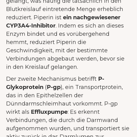
gelangt, was häufig die tatsächlich in den
Blutkreislauf eintretende Menge erheblich
reduziert. Piperin ist
ein nachgewiesener
CYP3A4-Inhibitor
. Indem es sich an dieses
Enzym bindet und es vorübergehend
hemmt, reduziert Piperin die
Geschwindigkeit, mit der bestimmte
Verbindungen abgebaut werden, bevor sie
in den Kreislauf gelangen.
Der zweite Mechanismus betrifft
P-
Glykoprotein
(
P-gp
), ein Transportprotein,
das in den Epithelzellen der
Dünndarmschleimhaut vorkommt. P-gp
wirkt als
Effluxpumpe
: Es erkennt
Verbindungen, die durch die Darmwand
aufgenommen wurden, und transportiert sie
aktiv zurück in das Darmlumen zur