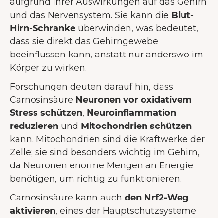
aufgrund ihrer Auswirkungen auf das Gehirn
und das Nervensystem. Sie kann die
Blut-
Hirn-Schranke
überwinden, was bedeutet,
dass sie direkt das Gehirngewebe
beeinflussen kann, anstatt nur anderswo im
Körper zu wirken.
Forschungen deuten darauf hin, dass
Carnosinsäure
Neuronen vor oxidativem
Stress schützen
,
Neuroinflammation
reduzieren
und
Mitochondrien schützen
kann. Mitochondrien sind die Kraftwerke der
Zelle; sie sind besonders wichtig im Gehirn,
da Neuronen enorme Mengen an Energie
WILLKOMMEN BEI JUNAI.
benötigen, um richtig zu funktionieren.
Carnosinsäure kann auch
den Nrf2-Weg
Unsere Website verwendet Cookies
aktivieren
, eines der Hauptschutzsysteme
um dir das bestmögliche