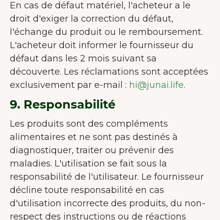
utilisateur.
En savoir plus sur les
En cas de défaut matériel, l'acheteur a le
cookies
droit d'exiger la correction du défaut,
l'échange du produit ou le remboursement.
Tout accepter
L'acheteur doit informer le fournisseur du
Accepter seulement les
défaut dans les 2 mois suivant sa
essentiels
découverte. Les réclamations sont acceptées
exclusivement par e-mail :
hi@junai.life
.
Personnaliser
9. Responsabilité
Les produits sont des compléments
alimentaires et ne sont pas destinés à
diagnostiquer, traiter ou prévenir des
maladies. L'utilisation se fait sous la
responsabilité de l'utilisateur. Le fournisseur
décline toute responsabilité en cas
d'utilisation incorrecte des produits, du non-
respect des instructions ou de réactions