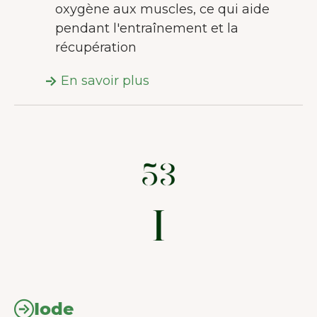
oxygène aux muscles, ce qui aide
pendant l'entraînement et la
récupération
En savoir plus
BIENVENUE CHEZ JUNAIU.
Nous utilisons des cookies sur notre
site web afin d'améliorer l'expérience
utilisateur.
En savoir plus sur les
cookies
Iode
Tout accepter