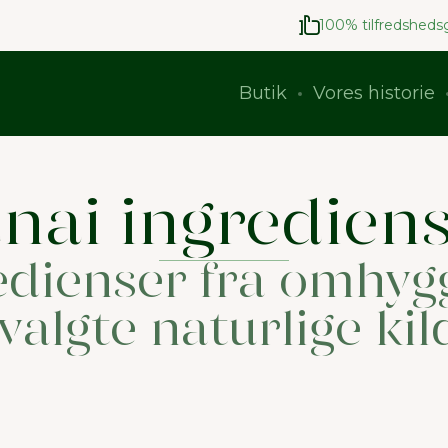
100% tilfredshedsg
Butik
Vores historie
nai ingredien
edienser fra omhygg
valgte naturlige kil