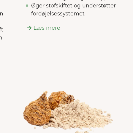
Øger stofskiftet og understøtter
on
fordøjelsessystemet.
r
Læs mere
ft
n
VELKOMMEN TIL JUNAIU.