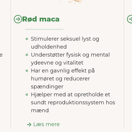
nvender cookies på vores hjemmeside, som hjælp
ed at forbedre brugeroplevelsen.
Mere om cooki
Rød maca
Accepter alle
Accepter nødvendige
Stimulerer seksuel lyst og
Tilpas
udholdenhed
Understøtter fysisk og mental
e
ydeevne og vitalitet
Har en gavnlig effekt på
humøret og reducerer
spændinger
Hjælper med at opretholde et
sundt reproduktionssystem hos
mænd
Læs mere