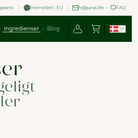
aranti.
Fremstillet i EU
hi@junai.life
FAQ
Ingredienser
Blog
ser
eligt
der