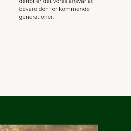
derfor er det vores ansvar at
bevare den for kommende
generationer.