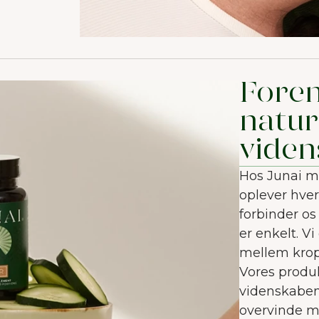
Foren
natur
viden
Hos Junai me
oplever hvert
forbinder o
er enkelt. V
mellem krop 
Vores produ
videnskaben
VELKOMMEN TIL JUNAIU.
overvinde m