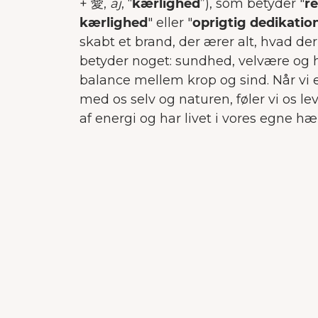
+‎ 愛,
aj
, “
kærlighed
”), som betyder "
r
kærlighed
" eller "
oprigtig dedikatio
skabt et brand, der ærer alt, hvad der
betyder noget: sundhed, velvære og
balance mellem krop og sind. Når vi e
med os selv og naturen, føler vi os le
af energi og har livet i vores egne h