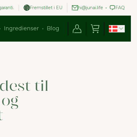
aranti.
Fremstillet i EU
hi@junai.life
FAQ
Ingredienser
Blog
est til
 og
t