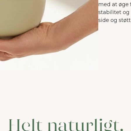
nvender cookies på vores hjemmeside, som hjælp
med at øge f
ed at forbedre brugeroplevelsen.
Mere om cooki
stabilitet o
side og støt
Accepter alle
Accepter nødvendige
Tilpas
Helt naturligt.