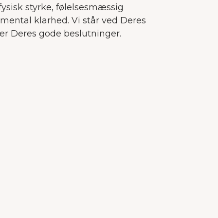
er os
ysisk styrke, følelsesmæssig
es
g mental klarhed. Vi står ved Deres
ter Deres gode beslutninger.