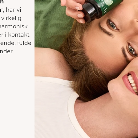
en
n
", har vi
 virkelig
 harmonisk
r i kontakt
vende, fulde
ænder.