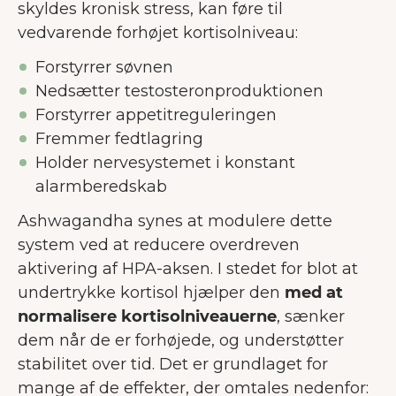
skyldes kronisk stress, kan føre til
vedvarende forhøjet kortisolniveau:
Forstyrrer søvnen
Nedsætter testosteronproduktionen
Forstyrrer appetitreguleringen
Fremmer fedtlagring
Holder nervesystemet i konstant
alarmberedskab
Ashwagandha synes at modulere dette
system ved at reducere overdreven
aktivering af HPA-aksen. I stedet for blot at
undertrykke kortisol hjælper den
med at
normalisere kortisolniveauerne
, sænker
VELKOMMEN TIL JUNAIU.
dem når de er forhøjede, og understøtter
Vi anvender cookies på vores
stabilitet over tid. Det er grundlaget for
hjemmeside, som hjælper os med at
mange af de effekter, der omtales nedenfor: