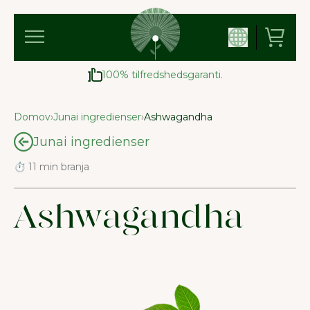
100% tilfredshedsgaranti.
Domov
›
Junai ingredienser
›
Ashwagandha
Junai ingredienser
⏱ 11 min branja
Ashwagandha