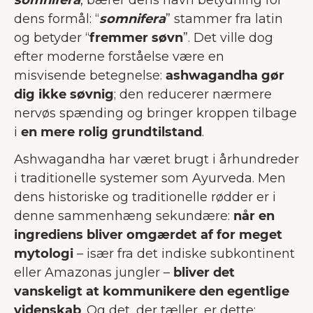
somnifera
, bærer dens navn betydning for
dens formål: “
somnifera
” stammer fra latin
og betyder “
fremmer søvn
”. Det ville dog
efter moderne forståelse være en
misvisende betegnelse:
ashwagandha gør
dig ikke søvnig
; den reducerer nærmere
nervøs spænding og bringer kroppen tilbage
i
en mere rolig grundtilstand
.
Ashwagandha har været brugt i århundreder
i traditionelle systemer som Ayurveda. Men
dens historiske og traditionelle rødder er i
denne sammenhæng sekundære:
når en
ingrediens bliver omgærdet af for meget
mytologi
– især fra det indiske subkontinent
eller Amazonas jungler –
bliver det
vanskeligt at kommunikere den egentlige
videnskab
. Og det, der tæller, er dette: