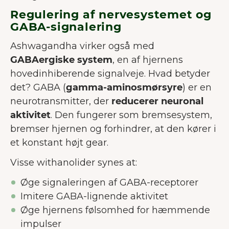
forbedre brugeroplevelsen.
Mere om
Regulering af nervesystemet og
cookies
GABA-signalering
Ashwagandha virker også med
Accepter alle
GABAergiske system
, en af hjernens
Accepter nødvendige
hovedinhiberende signalveje. Hvad betyder
det? GABA (
gamma-aminosmørsyre
) er en
Tilpas
neurotransmitter, der
reducerer neuronal
aktivitet
. Den fungerer som bremsesystem,
bremser hjernen og forhindrer, at den kører i
et konstant højt gear.
Visse withanolider synes at:
Øge signaleringen af GABA-receptorer
Imitere GABA-lignende aktivitet
Øge hjernens følsomhed for hæmmende
impulser