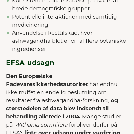
Konsistent resultatskabelse på tværs af
brede demografiske grupper
Potentielle interaktioner med samtidig
medicinering
Anvendelse i kosttilskud, hvor
ashwagandha blot er én af flere botaniske
ingredienser
EFSA-udsagn
Den Europæiske
Fødevaresikkerhedsautoritet
har endnu
ikke truffet en endelig beslutning om
resultater fra ashwagandha-forskning,
og
størstedelen af data blev indsendt til
behandling allerede i 2004
. Mange studier
på
Withania somnifera
forbliver derfor på
EFSA's
liste over udsagn under vurdering
.