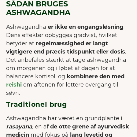
SÅDAN BRUGES
ASHWAGANDHA
Ashwagandha
er ikke en engangsløsning
.
Dens effekter opbygges gradvist, hvilket
betyder at
regel­mæssighed er langt
vigtigere end præcis tidspunkt eller dosis
.
Det anbefales stærkt at tage ashwagandha
om morgenen og i løbet af dagen for at
balancere kortisol, og
kombinere den med
reishi
om aftenen for lettere overgang til
søvn.
Traditionel brug
Ashwagandha har været en grundplante i
rasayana
, en af
de otte grene af ayurvedisk
medicin
med fokus på
lang levetid og