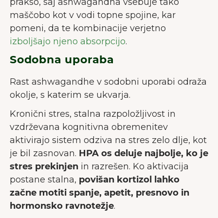
prakso, saj ashwagandha vsebuje tako
maščobo kot v vodi topne spojine, kar
pomeni, da te kombinacije verjetno
izboljšajo njeno absorpcijo
.
Sodobna uporaba
Rast ashwagandhe v sodobni uporabi odraža
okolje, s katerim se ukvarja.
Kronični stres, stalna razpoložljivost in
vzdrževana kognitivna obremenitev
aktivirajo sistem odziva na stres zelo dlje, kot
je bil zasnovan.
HPA os deluje najbolje, ko je
stres prekinjen
in razrešen. Ko aktivacija
postane stalna,
povišan kortizol lahko
začne motiti spanje, apetit, presnovo in
hormonsko ravnotežje
.