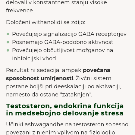
piškotke, ki nam pomagajo izboljšati
delovali v konstantnem stanju visoke
uporabniško izkušnjo.
Več o piškotkih
frekvence.
Določeni withanolidi se zdijo:
Sprejmi vse
Povečujejo signalizacijo GABA receptorjev
Sprejmi nujne
Posnemajo GABA-podobno aktivnost
Povečujejo občutljivost možganov na
Prilagodi
inhibicijski vhod
Rezultat ni sedacija, ampak
povečana
sposobnost umirjenosti
. Živčni sistem
postane boljši pri deeskalaciji po aktivaciji,
namesto da ostane "zataknjen".
Testosteron, endokrina funkcija
in medsebojno delovanje stresa
Učinki ashwagandhe na testosteron so tesno
povezani z njenim vplivom na fiziologijo