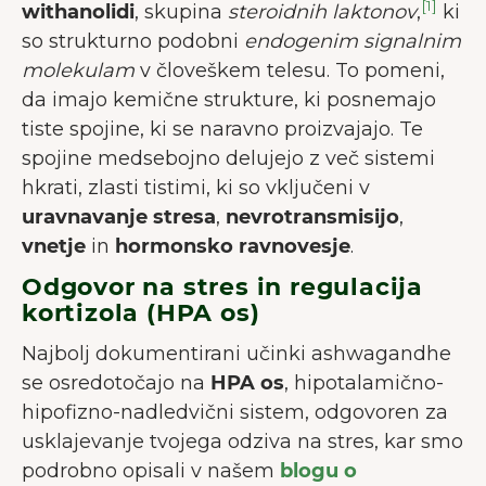
[1]
withanolidi
, skupina
steroidnih laktonov
,
ki
so strukturno podobni
endogenim signalnim
molekulam
v človeškem telesu. To pomeni,
da imajo kemične strukture, ki posnemajo
tiste spojine, ki se naravno proizvajajo. Te
spojine medsebojno delujejo z več sistemi
hkrati, zlasti tistimi, ki so vključeni v
uravnavanje stresa
,
nevrotransmisijo
,
vnetje
in
hormonsko ravnovesje
.
Odgovor na stres in regulacija
kortizola (HPA os)
Najbolj dokumentirani učinki ashwagandhe
se osredotočajo na
HPA os
, hipotalamično-
hipofizno-nadledvični sistem, odgovoren za
usklajevanje tvojega odziva na stres, kar smo
podrobno opisali v našem
blogu o