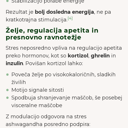
Stabilizacijo porabe energije
Rezultat je
bolj dosledna energija
, ne pa
[4]
kratkotrajna stimulacija.
Želje, regulacija apetita in
presnovno ravnotežje
Stres neposredno vpliva na regulacijo apetita
preko hormonov, kot so
kortizol
,
ghrelin
in
inzulin
. Povišan kortizol lahko:
Poveča želje po visokokaloričnih, sladkih
živilih
Motijo signale sitosti
Spodbuja shranjevanje maščob, še posebej
visceralne maščobe
Z modulacijo odgovora na stres
ashwagandha posredno podpira: