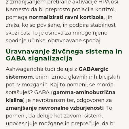
z zmanjšanjem pretirane aktivacije HPA osi.
Namesto da bi preprosto potlačila kortizol,
pomaga
normalizirati ravni kortizola
, jih
zniža, ko so povišane, in podpira stabilnost
skozi čas. To je osnova za mnoge njene
spodnje učinke, obravnavane spodaj:
Uravnavanje živčnega sistema in
GABA signalizacija
Ashwagandha tudi deluje z
GABAergic
sistemom
, enim izmed glavnih inhibicijskih
poti v možganih. Kaj to pomeni, se morda
sprašuješ? GABA (
gamma-aminobutrična
kislina
) je nevrotransmiter, odgovoren za
zmanjšanje nevronalne vzburjenosti
. To
DOBRODOŠLI PRI JUNAIU.
pomeni, da deluje kot zavorni sistem,
Na naši spletni strani uporabljamo
upočasnjuje možgane in preprečuje, da bi