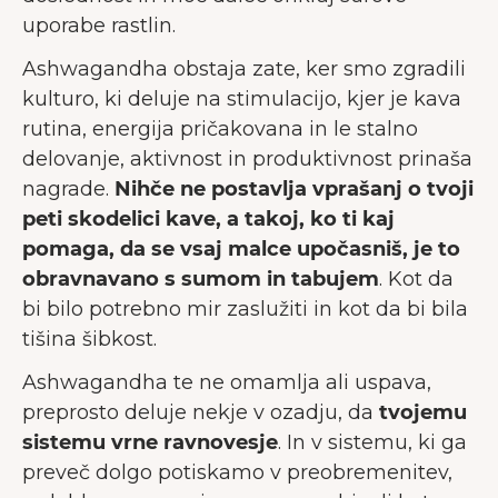
uporabe rastlin.
Ashwagandha obstaja zate, ker smo zgradili
kulturo, ki deluje na stimulacijo, kjer je kava
rutina, energija pričakovana in le stalno
delovanje, aktivnost in produktivnost prinaša
nagrade.
Nihče ne postavlja vprašanj o tvoji
peti skodelici kave, a takoj, ko ti kaj
pomaga, da se vsaj malce upočasniš, je to
obravnavano s sumom in tabujem
. Kot da
bi bilo potrebno mir zaslužiti in kot da bi bila
tišina šibkost.
Ashwagandha te ne omamlja ali uspava,
preprosto deluje nekje v ozadju, da
tvojemu
sistemu vrne ravnovesje
. In v sistemu, ki ga
preveč dolgo potiskamo v preobremenitev,