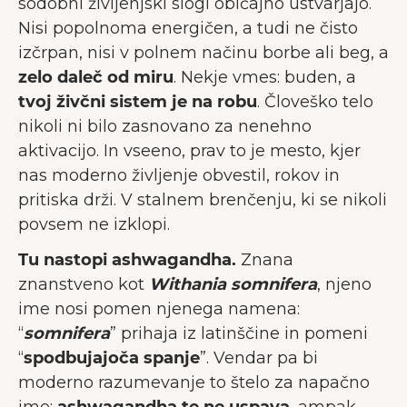
sodobni življenjski slogi običajno ustvarjajo.
Nisi popolnoma energičen, a tudi ne čisto
izčrpan, nisi v polnem načinu borbe ali beg, a
zelo daleč od miru
. Nekje vmes: buden, a
tvoj živčni sistem je na robu
. Človeško telo
nikoli ni bilo zasnovano za nenehno
aktivacijo. In vseeno, prav to je mesto, kjer
nas moderno življenje obvestil, rokov in
pritiska drži. V stalnem brenčenju, ki se nikoli
povsem ne izklopi.
Tu nastopi ashwagandha.
Znana
znanstveno kot
Withania somnifera
, njeno
ime nosi pomen njenega namena:
“
somnifera
” prihaja iz latinščine in pomeni
“
spodbujajoča spanje
”. Vendar pa bi
moderno razumevanje to štelo za napačno