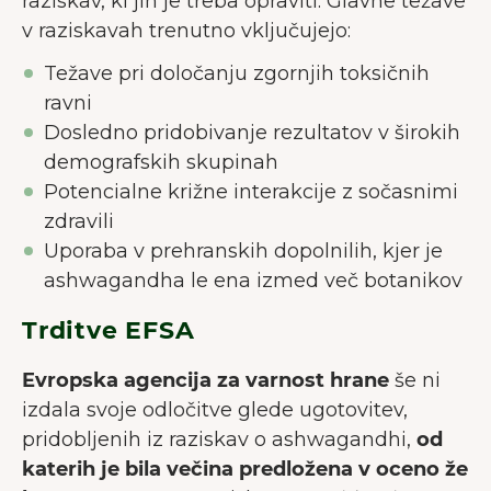
raziskav, ki jih je treba opraviti. Glavne težave
v raziskavah trenutno vključujejo:
Težave pri določanju zgornjih toksičnih
ravni
Dosledno pridobivanje rezultatov v širokih
demografskih skupinah
Potencialne križne interakcije z sočasnimi
zdravili
Uporaba v prehranskih dopolnilih, kjer je
ashwagandha le ena izmed več botanikov
Trditve EFSA
Evropska agencija za varnost hrane
še ni
izdala svoje odločitve glede ugotovitev,
pridobljenih iz raziskav o ashwagandhi,
od
katerih je bila večina predložena v oceno že