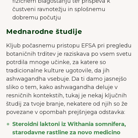
fizičnem blagostanju ter prispeva k
čustveni ravnotežju in splošnemu
dobremu počutju
Mednarodne študije
Kljub počasnemu pristopu EFSA pri pregledu
botaničnih trditev je raziskava po vsem svetu
potrdila mnoge učinke, za katere so
tradicionalne kulture ugotovile, da jih
ashwagandha vsebuje. Da ti damo jasnejšo
sliko o tem, kako ashwagandha deluje v
resničnih kontekstih, tukaj je nekaj ključnih
študij za tvoje branje, nekatere od njih so že
povezane v opombah prejšnjega odstavka:
Steroidni laktoni iz Withania somnifera,
starodavne rastline za novo medicino