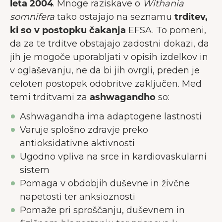
leta 2004
. Mnoge raziskave o
Withania
somnifera
tako ostajajo na seznamu
trditev,
ki so v postopku čakanja
EFSA. To pomeni,
da za te trditve obstajajo zadostni dokazi, da
jih je mogoče uporabljati v opisih izdelkov in
v oglaševanju, ne da bi jih ovrgli, preden je
celoten postopek odobritve zaključen. Med
temi trditvami za
ashwagandho
so:
Ashwagandha ima adaptogene lastnosti
Varuje splošno zdravje preko
antioksidativne aktivnosti
Ugodno vpliva na srce in kardiovaskularni
sistem
Pomaga v obdobjih duševne in živčne
napetosti ter anksioznosti
Pomaže pri sproščanju, duševnem in