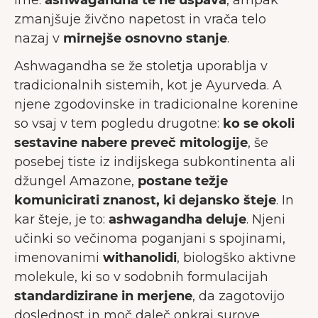
ime:
ashwagandha te ne uspava
, ampak
zmanjšuje živčno napetost in vrača telo
nazaj v
mirnejše osnovno stanje
.
Ashwagandha se že stoletja uporablja v
tradicionalnih sistemih, kot je Ayurveda. A
njene zgodovinske in tradicionalne korenine
so vsaj v tem pogledu drugotne:
ko se okoli
sestavine nabere preveč mitologije
, še
posebej tiste iz indijskega subkontinenta ali
džungel Amazone,
postane težje
komunicirati znanost, ki dejansko šteje
. In
kar šteje, je to:
ashwagandha deluje
. Njeni
učinki so večinoma poganjani s spojinami,
imenovanimi
withanolidi
, biologško aktivne
molekule, ki so v sodobnih formulacijah
standardizirane in merjene
, da zagotovijo
doslednost in moč daleč onkraj surove