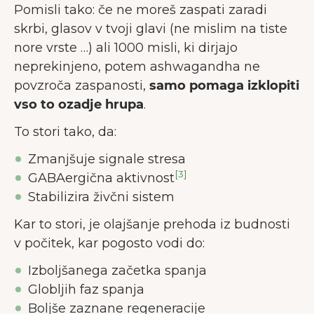
Pomisli tako: če ne moreš zaspati zaradi
skrbi, glasov v tvoji glavi (ne mislim na tiste
nore vrste …) ali 1000 misli, ki dirjajo
neprekinjeno, potem ashwagandha ne
povzroča zaspanosti,
samo pomaga izklopiti
vso to ozadje hrupa
.
To stori tako, da:
Zmanjšuje signale stresa
[3]
GABAergična aktivnost
Stabilizira živčni sistem
Kar to stori, je olajšanje prehoda iz budnosti
v počitek, kar pogosto vodi do:
Izboljšanega začetka spanja
Globljih faz spanja
Boljše zaznane regeneracije