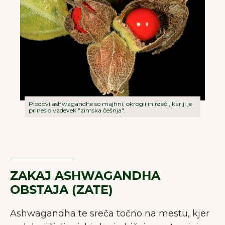
Plodovi ashwagandhe so majhni, okrogli in rdeči, kar ji je
prineslo vzdevek "zimska češnja".
ZAKAJ ASHWAGANDHA
OBSTAJA (ZATE)
Ashwagandha te sreča točno na mestu, kjer