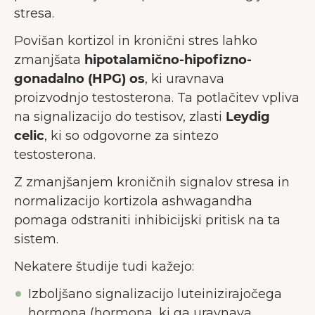
stresa.
Povišan kortizol in kronični stres lahko
zmanjšata
hipotalamično-hipofizno-
gonadalno (HPG) os
, ki uravnava
proizvodnjo testosterona. Ta potlačitev vpliva
na signalizacijo do testisov, zlasti
Leydig
celic
, ki so odgovorne za sintezo
testosterona.
Z zmanjšanjem kroničnih signalov stresa in
normalizacijo kortizola ashwagandha
pomaga odstraniti inhibicijski pritisk na ta
sistem.
Nekatere študije tudi kažejo:
Izboljšano signalizacijo luteinizirajočega
hormona (hormona, ki ga uravnava