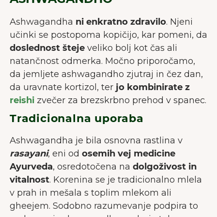
Ashwagandha
ni enkratno zdravilo
. Njeni
učinki se postopoma kopičijo, kar pomeni, da
doslednost šteje
veliko bolj kot čas ali
natančnost odmerka. Močno priporočamo,
da jemljete ashwagandho zjutraj in čez dan,
da uravnate kortizol, ter
jo kombinirate z
reishi
zvečer za brezskrbno prehod v spanec.
Tradicionalna uporaba
Ashwagandha je bila osnovna rastlina v
rasayani
, eni od
osemih vej medicine
Ayurveda
, osredotočena na
dolgoživost in
vitalnost
. Korenina se je tradicionalno mlela
v prah in mešala s toplim mlekom ali
gheejem. Sodobno razumevanje podpira to