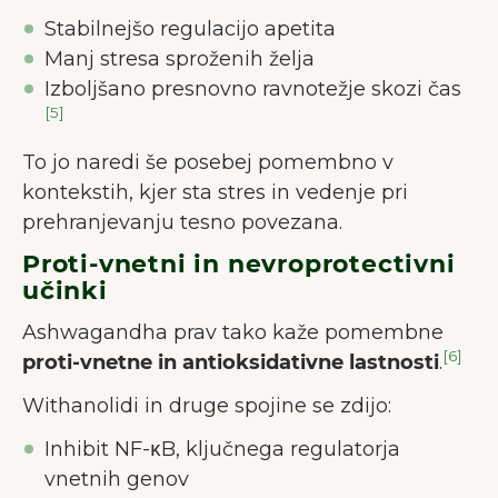
Stabilnejšo regulacijo apetita
Manj stresa sproženih želja
Izboljšano presnovno ravnotežje skozi čas
[5]
To jo naredi še posebej pomembno v
kontekstih, kjer sta stres in vedenje pri
prehranjevanju tesno povezana.
Proti-vnetni in nevroprotectivni
učinki
Ashwagandha prav tako kaže pomembne
[6]
proti-vnetne in antioksidativne lastnosti
.
Withanolidi in druge spojine se zdijo:
Inhibit NF-κB, ključnega regulatorja
vnetnih genov