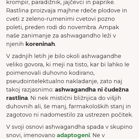
krompir, paradižnik, jajčevci in paprike.
Rastlina proizvaja majhne rdeče plodove in
cveti z zeleno-rumenimi cvetovi pozno
poleti, preden rodi do novembra. Ampak
naše zanimanje za ashwagandho leži v
njenih
koreninah
.
V zadnjih letih je bilo okoli ashwagandhe
veliko govora, ki meji na tisto, kar bi lahko le
poimenovali duhovno kodirano,
pseudointelektualno nakladanje, zato naj
takoj razjasnimo:
ashwagandha ni čudežna
rastlina
. Ni nek mistični bližnjica do višjih
duhovnih ali, še manj, farmakoloških stanj in
zagotovo ni nadomestilo za ustrezen počitek.
V svoji osnovi ashwagandha spada v skupino
snovi, imenovano
adaptogeni
. Ne v