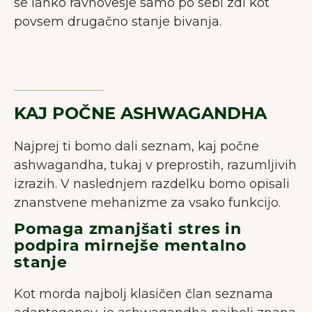
se lahko ravnovesje samo po sebi zdi kot
povsem drugačno stanje bivanja.
KAJ POČNE ASHWAGANDHA
Najprej ti bomo dali seznam, kaj počne
ashwagandha, tukaj v preprostih, razumljivih
izrazih. V naslednjem razdelku bomo opisali
znanstvene mehanizme za vsako funkcijo.
Pomaga zmanjšati stres in
podpira mirnejše mentalno
stanje
Kot morda najbolj klasičen član seznama