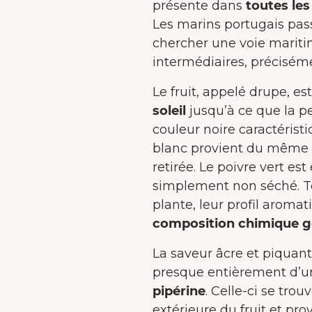
présente dans
toutes le
Les marins portugais pas
chercher une voie maritime
intermédiaires, préciséme
Le fruit, appelé drupe, es
soleil
jusqu’à ce que la pe
couleur noire caractérist
blanc provient du même fr
retirée. Le poivre vert es
simplement non séché. T
plante, leur profil aroma
composition chimique g
La saveur âcre et piquant
presque entièrement d’
pipérine
. Celle-ci se tro
extérieure du fruit et pr