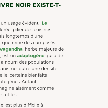
méliorer l'expérience utilisateur.
En savoir plus sur
VRE NOIR EXISTE-T-
cookies
Tout accepter
 un usage évident :
Le
orée, pilier des cuisines
Accepter seulement les essentiels
puis longtemps d’une
Personnaliser
nt que reine des composés
wagandha
, herbe majeure de
, est un
adaptogène
qui aide
a nourri des populations
rganisme, outre une densité
lle, certains bienfaits
aptogènes. Autant
s’imagine aisément comme
 utiles.
, est plus difficile à