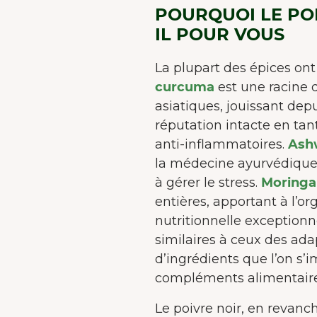
d'a
POURQUOI LE POI
IL POUR VOUS
La plupart des épices ont
curcuma
est une racine d
asiatiques, jouissant de
réputation intacte en ta
anti-inflammatoires.
Ash
la médecine ayurvédique
à gérer le stress.
Moringa
entières, apportant à l’o
nutritionnelle exceptionne
similaires à ceux des ad
d’ingrédients que l’on 
compléments alimentaires
Le poivre noir, en revanche