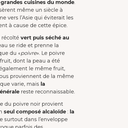
s grandes cuisines du monde
.
sèrent même un siècle à
 vers l’Asie qui éviterait les
nt à cause de cette épice.
t récolté
vert puis séché au
au se ride et prenne la
ique du «
poivre
». Le poivre
uit, dont la peau a été
t également le même fruit,
ous proviennent de la même
tique varie, mais
la
énérale
reste reconnaissable.
e du poivre noir provient
un
seul composé alcaloïde
:
la
uve surtout dans l’enveloppe
ovoque parfois des