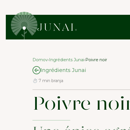
Domov
›
Ingrédients Junai
›
Poivre noir
Ingrédients Junai
⏱ 7 min branja
Poivre noi