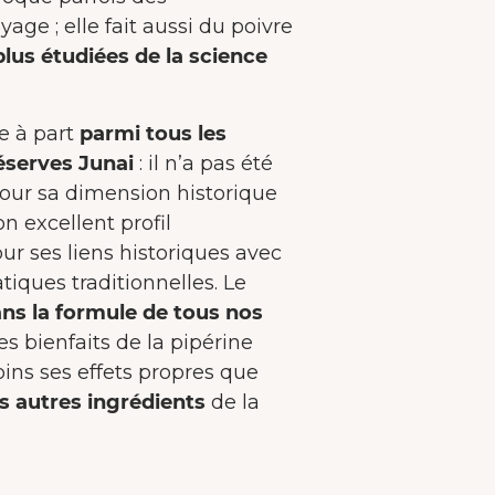
age ; elle fait aussi du poivre
plus étudiées de la science
e à part
parmi tous les
éserves Junai
: il n’a pas été
pour sa dimension historique
on excellent profil
ur ses liens historiques avec
tiques traditionnelles. Le
ans la formule de tous nos
es bienfaits de la pipérine
ns ses effets propres que
es autres ingrédients
de la
BIENVENUE CHEZ JUNAIU.
Nous utilisons des cookies sur notre site web afin