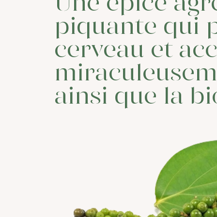
Une épice ag
piquante qui p
cerveau et acc
miraculeuseme
ainsi que la bi