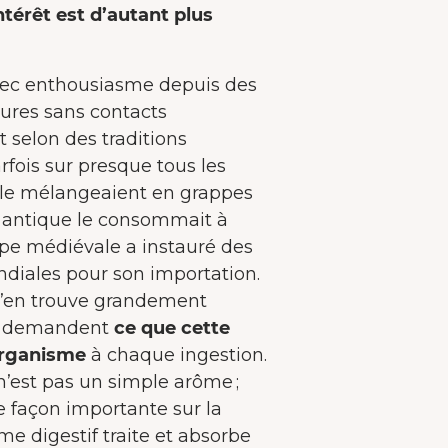
ntérêt est d’autant plus
avec enthousiasme depuis des
tures sans contacts
t selon des traditions
arfois sur presque tous les
e le mélangeaient en grappes
e antique le consommait à
ope médiévale a instauré des
diales pour son importation.
 s’en trouve grandement
se demandent
ce que cette
organisme
à chaque ingestion.
 n’est pas un simple arôme ;
de façon importante sur la
e digestif traite et absorbe