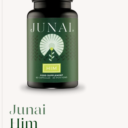
Junai
Him