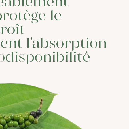
réablement
rotège le
roît
nt l’absorption
odisponibilité