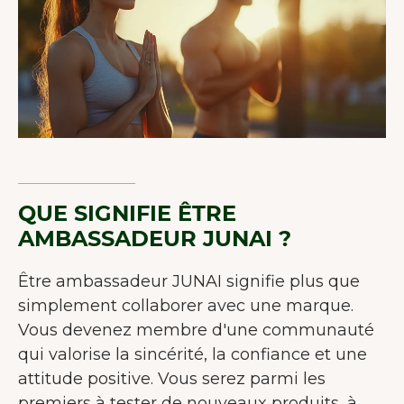
BIENVENUE CHEZ JUNAIU.
Nous utilisons des cookies sur notre
site web afin d'améliorer l'expérience
utilisateur.
En savoir plus sur les
cookies
Tout accepter
Accepter seulement les
QUE SIGNIFIE ÊTRE
essentiels
AMBASSADEUR JUNAI ?
Personnaliser
Être ambassadeur JUNAI signifie plus que
simplement collaborer avec une marque.
Vous devenez membre d'une communauté
qui valorise la sincérité, la confiance et une
attitude positive. Vous serez parmi les
premiers à tester de nouveaux produits, à