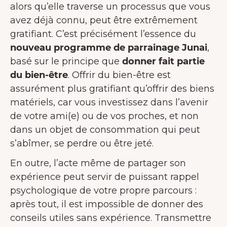
alors qu’elle traverse un processus que vous
avez déjà connu, peut être extrêmement
gratifiant. C’est précisément l’essence du
nouveau programme de parrainage Junai
,
basé sur le principe que
donner fait partie
du bien-être
. Offrir du bien-être est
assurément plus gratifiant qu’offrir des biens
matériels, car vous investissez dans l’avenir
de votre ami(e) ou de vos proches, et non
dans un objet de consommation qui peut
s’abîmer, se perdre ou être jeté.
En outre, l’acte même de partager son
expérience peut servir de puissant rappel
BIENVENUE CHEZ JUNAIU.
psychologique de votre propre parcours :
après tout, il est impossible de donner des
Nous utilisons des cookies sur notre
conseils utiles sans expérience. Transmettre
site web afin d'améliorer l'expérience