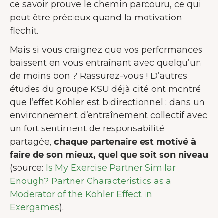
ce savoir prouve le chemin parcouru, ce qui
utilisateur.
En savoir plus sur les
peut être précieux quand la motivation
cookies
fléchit.
Tout accepter
Mais si vous craignez que vos performances
Accepter seulement les
baissent en vous entraînant avec quelqu’un
essentiels
de moins bon ? Rassurez-vous ! D’autres
études du groupe KSU déjà cité ont montré
Personnaliser
que l’effet Köhler est bidirectionnel : dans un
environnement d’entraînement collectif avec
un fort sentiment de responsabilité
partagée,
chaque partenaire est motivé à
faire de son mieux, quel que soit son niveau
(source:
Is My Exercise Partner Similar
Enough? Partner Characteristics as a
Moderator of the Köhler Effect in
Exergames
).