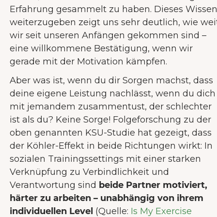
Erfahrung gesammelt zu haben. Dieses Wisse
weiterzugeben zeigt uns sehr deutlich, wie wei
wir seit unseren Anfängen gekommen sind –
eine willkommene Bestätigung, wenn wir
WILLKOMMEN BEI JUNAI.
gerade mit der Motivation kämpfen.
Aber was ist, wenn du dir Sorgen machst, dass
Unsere Website verwendet Cookies um
deine eigene Leistung nachlässt, wenn du dich
dir das bestmögliche Nutzererlebnis zu
mit jemandem zusammentust, der schlechter
bieten.
Mehr über Cookies
ist als du? Keine Sorge! Folgeforschung zu der
Alle akzeptieren
oben genannten KSU-Studie hat gezeigt, dass
der Köhler-Effekt in beide Richtungen wirkt: In
Nur notwendige Cookies
sozialen Trainingssettings mit einer starken
akzeptieren
Verknüpfung zu Verbindlichkeit und
Präferenzen
Verantwortung sind
beide Partner motiviert,
härter zu arbeiten – unabhängig von ihrem
individuellen Level
(Quelle:
Is My Exercise