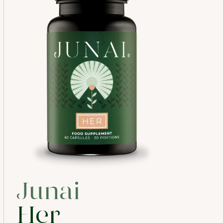
 les
Junai
Her