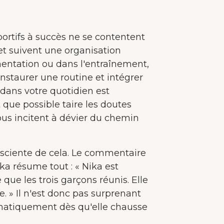
ortifs à succès ne se contentent
 et suivent une organisation
imentation ou dans l'entraînement,
 Instaurer une routine et intégrer
dans votre quotidien est
t que possible taire les doutes
 vous incitent à dévier du chemin
nsciente de cela. Le commentaire
ka résume tout : « Nika est
ue les trois garçons réunis. Elle
BIENVENUE CHEZ JUNAIU.
re. » Il n'est donc pas surprenant
matiquement dès qu'elle chausse
Nous utilisons des cookies sur notre site web afin