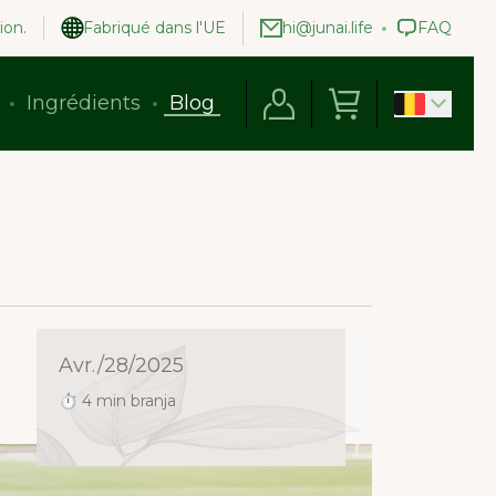
ion.
Fabriqué dans l'UE
hi@junai.life
FAQ
Ingrédients
Blog
Avr./28/2025
⏱ 4 min branja