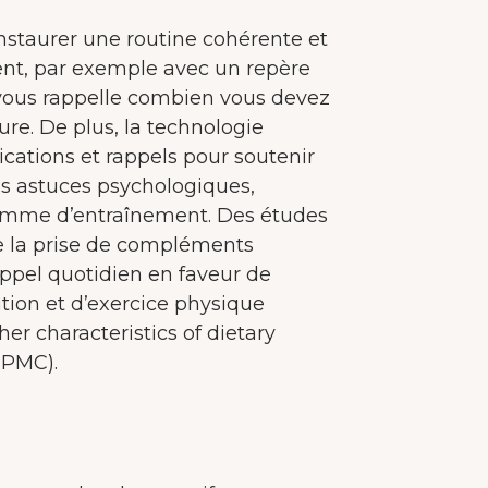
méliorer l'expérience utilisateur.
En savoir plus sur
cookies
'instaurer une routine cohérente et
t, par exemple avec un repère
Tout accepter
i vous rappelle combien vous devez
ure. De plus, la technologie
Accepter seulement les essentiels
ations et rappels pour soutenir
 des astuces psychologiques,
Personnaliser
amme d’entraînement. Des études
 la prise de compléments
appel quotidien en faveur de
tion et d’exercice physique
her characteristics of dietary
 PMC).