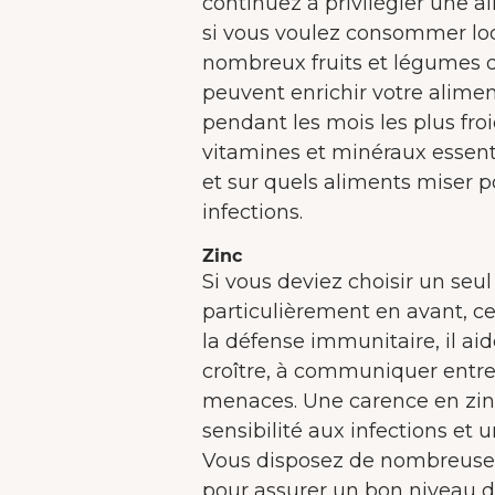
continuez à privilégier une ali
si vous voulez consommer loca
nombreux fruits et légumes d
peuvent enrichir votre alim
pendant les mois les plus froi
vitamines et minéraux essent
et sur quels aliments miser p
infections.
Zinc
Si vous deviez choisir un seu
particulièrement en avant, ce s
la défense immunitaire, il aid
croître, à communiquer entre
menaces. Une carence en zinc
sensibilité aux infections et
Vous disposez de nombreuses 
pour assurer un bon niveau de 