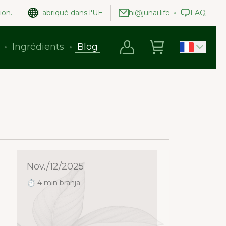
ion.
Fabriqué dans l'UE
hi@junai.life
FAQ
Ingrédients
Blog
Nov./12/2025
⏱ 4 min branja