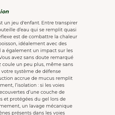
méliorer l'expérience utilisateur.
En savoir plus sur
cookies
ion
Tout accepter
t un jeu d'enfant. Entre transpirer
uteille d’eau qui se remplit quasi
Accepter seulement les essentiels
flexe est de combattre la chaleur
boisson, idéalement avec des
Personnaliser
oid a également un impact sur les
. Vous avez sans doute remarqué
nez coule un peu plus, même sans
e votre système de défense
duction accrue de mucus remplit
nt, l’isolation : si les voies
 recouvertes d’une couche de
s et protégées du gel lors de
uxièmement, un lavage mécanique
nes présents dans les voies