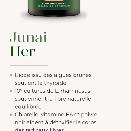
Junai
Her
L’iode issu des algues brunes
soutient la thyroïde.
10⁹ cultures de L. rhamnosus
soutiennent la flore naturelle
équilibrée.
Chlorelle, vitamine B6 et poivre
noir aident à détoxifier le corps
des radicaux libres.