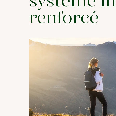
système i
renforcé