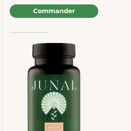
 les
Commander