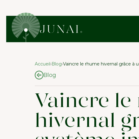
Accueil
›
Blog
›
Vaincre le rhume hivernal grâce à
Blog
Vaincre l
hivernal g