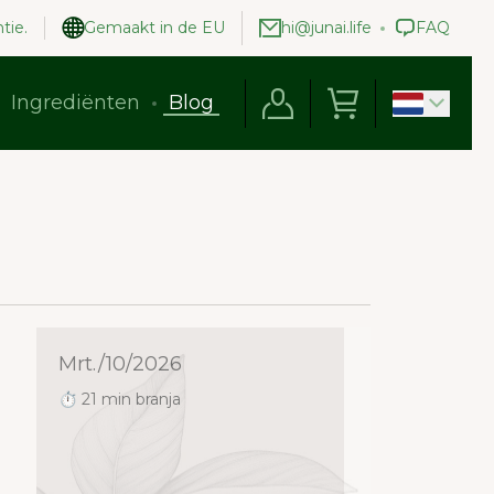
tie.
Gemaakt in de EU
hi@junai.life
FAQ
Ingrediënten
Blog
Mrt./10/2026
⏱ 21 min branja