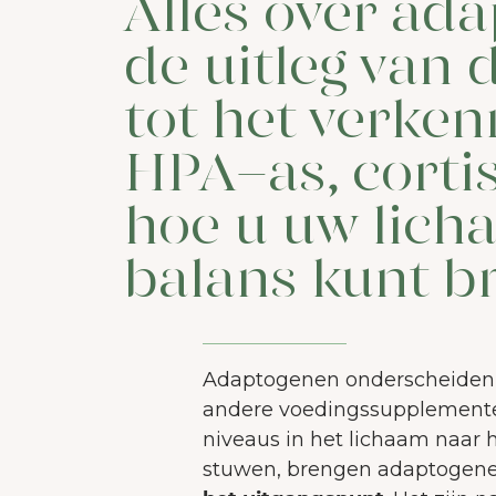
Alles over ad
de uitleg van 
tot het verke
HPA-as, corti
hoe u uw lich
balans kunt b
Adaptogenen onderscheiden z
andere voedingssupplementen
niveaus in het lichaam naar
stuwen, brengen adaptogen