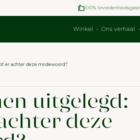
100% tevredenheidsgaran
Winkel
Ons verhaal
zit er achter deze modewoord?
en uitgelegd:
 achter deze