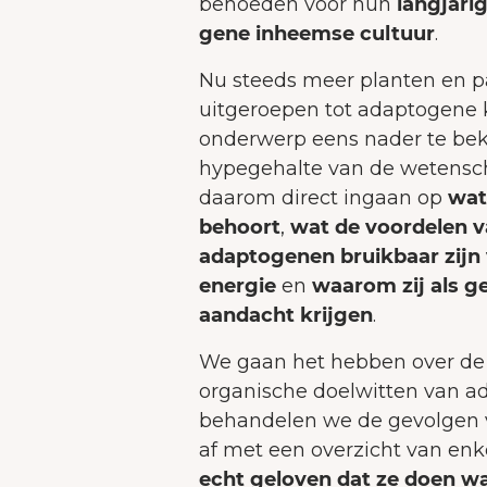
behoeden voor hun
langjari
g
gene inheemse cultuur
.
Nu steeds meer planten en 
uitgeroepen tot adaptogene kr
onderwerp eens nader te bek
hypegehalte van de wetensc
daarom direct ingaan op
wat
behoort
,
wat de voordelen v
adaptogenen bruikbaar zijn 
energie
en
waarom zij als ge
aandacht krijgen
.
We gaan het hebben over de 
organische doelwitten van a
behandelen we de gevolgen v
af met een overzicht van en
echt geloven dat ze doen wa