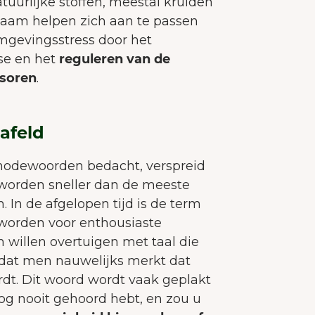
natuurlijke stoffen, meestal kruiden
haam helpen zich aan te passen
mgevingsstress door het
se en het
reguleren van de
ssoren
.
afeld
modewoorden bedacht, verspreid
 worden sneller dan de meeste
In de afgelopen tijd is de term
eworden voor enthousiaste
willen overtuigen met taal die
s, dat men nauwelijks merkt dat
WELKOM BIJ JUNAIU.
dt. Dit woord wordt vaak geplakt
og nooit gehoord hebt, en zou u
onze website gebruiken wij cookies die ons helpe