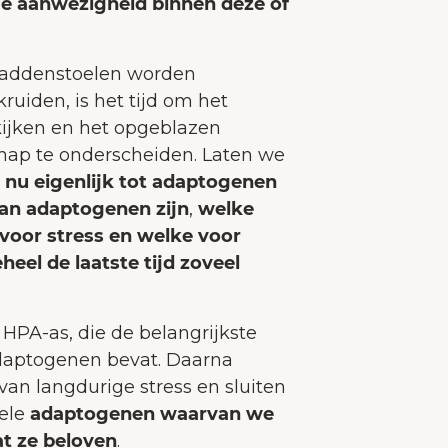
ge aanwezigheid binnen deze of
ebruikerservaring te verbeteren.
Meer over cooki
Alles accepteren
paddenstoelen worden
uiden, is het tijd om het
Alleen noodzakelijke accepteren
ijken en het opgeblazen
hap te onderscheiden. Laten we
Aanpassen
 nu eigenlijk tot adaptogenen
an adaptogenen zijn
,
welke
voor stress en welke voor
heel de laatste tijd zoveel
HPA-as, die de belangrijkste
daptogenen bevat. Daarna
an langdurige stress en sluiten
kele
adaptogenen waarvan we
t ze beloven
.