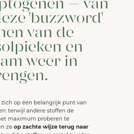
aptogenen – van
deze 'buzzword'
nnen van de
solpieken en
aam weer in
rengen.
ich op één belangrijk punt van
: terwijl andere stoffen de
 het maximum proberen te
en ze
op zachte wijze terug naar