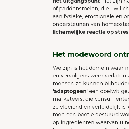
het uitgangspunt
. Het zijn 
of paddenstoelen, die uw lic
aan fysieke, emotionele en o
ondersteunen van homeosta
lichamelijke reactie op stre
Het modewoord ontr
Welzijn is hét domein waar 
en vervolgens weer verlaten
mensen ze kunnen bijhouden. 
'
adaptogeen
' een doelwit g
marketeers, die consumenten 
zo vloeiend en verleidelijk i
men een beetje gestuurd wor
op ingrediënten waarvan u n
Op 