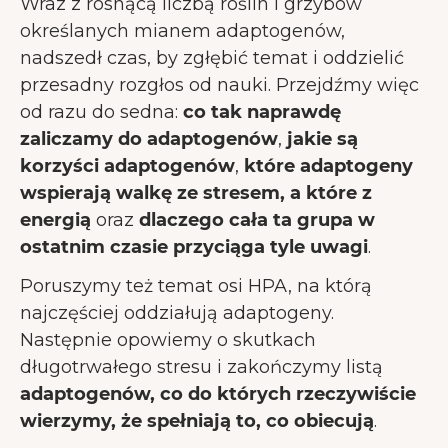
Wraz z rosnącą liczbą roślin i grzybów
określanych mianem adaptogenów,
nadszedł czas, by zgłębić temat i oddzielić
przesadny rozgłos od nauki. Przejdźmy więc
od razu do sedna:
co tak naprawdę
zaliczamy do adaptogenów
,
jakie są
korzyści adaptogenów
,
które adaptogeny
wspierają walkę ze stresem, a które z
energią
oraz
dlaczego cała ta grupa w
ostatnim czasie przyciąga tyle uwagi
.
Poruszymy też temat osi HPA, na którą
najczęściej oddziałują adaptogeny.
Następnie opowiemy o skutkach
długotrwałego stresu i zakończymy listą
adaptogenów, co do których rzeczywiście
wierzymy, że spełniają to, co obiecują
.