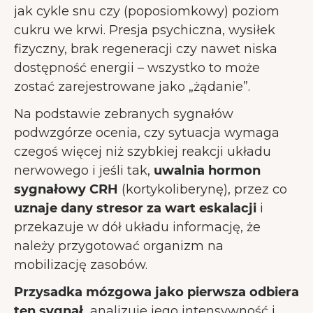
jak cykle snu czy (poposiomkowy) poziom
cukru we krwi. Presja psychiczna, wysiłek
fizyczny, brak regeneracji czy nawet niska
dostępność energii – wszystko to może
zostać zarejestrowane jako „żądanie”.
Na podstawie zebranych sygnałów
podwzgórze ocenia, czy sytuacja wymaga
czegoś więcej niż szybkiej reakcji układu
nerwowego i jeśli tak,
uwalnia hormon
sygnałowy CRH
(kortykoliberynę), przez co
uznaje dany stresor za wart eskalacji
i
przekazuje w dół układu informację, że
należy przygotować organizm na
mobilizację zasobów.
Przysadka mózgowa jako pierwsza odbiera
ten sygnał,
analizuje jego intensywność i