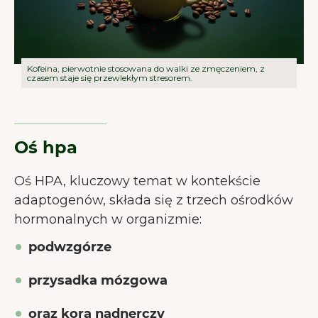
aby zapewnić Ci jak najlepsze
doświadczenie.
Więcej o cookies
Akceptuj wszystkie
Kofeina, pierwotnie stosowana do walki ze zmęczeniem, z
czasem staje się przewlekłym stresorem.
Akceptuj niezbędne
Preferencje
Oś hpa
Oś HPA, kluczowy temat w kontekście
adaptogenów, składa się z trzech ośrodków
hormonalnych w organizmie:
podwzgórze
przysadka mózgowa
oraz kora nadnerczy