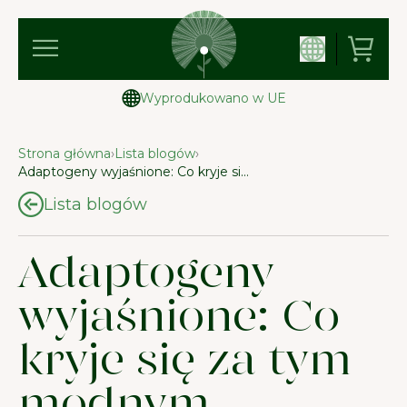
100% satysfakcji gwarantowane.
Strona główna
›
Lista blogów
›
Adaptogeny wyjaśnione: Co kryje się za tym modnym hasłem?
Lista blogów
Adaptogeny
wyjaśnione: Co
kryje się za tym