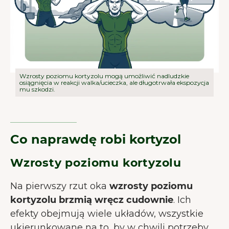
Wzrosty poziomu kortyzolu mogą umożliwić nadludzkie
osiągnięcia w reakcji walka/ucieczka, ale długotrwała ekspozycja
mu szkodzi.
Co naprawdę robi kortyzol
Wzrosty poziomu kortyzolu
Na pierwszy rzut oka
wzrosty poziomu
kortyzolu brzmią wręcz cudownie
. Ich
efekty obejmują wiele układów, wszystkie
ukierunkowane na to, by w chwili potrzeby