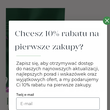
Chcesz 10% rabatu na
pierwsze zakupy?
Zapisz się, aby otrzymywać dostęp
do naszych najnowszych aktualizacji,
najlepszych porad i wskazówek oraz
WITAJ W JUNAI.
wyjątkowych ofert, a my podarujemy
Ci 10% rabatu na pierwsze zakupy.
Nasza strona używa plików cookies, aby
zapewnić Ci jak najlepsze
Twój e-mail
Her
Email
doświadczenie.
Więcej o cookies