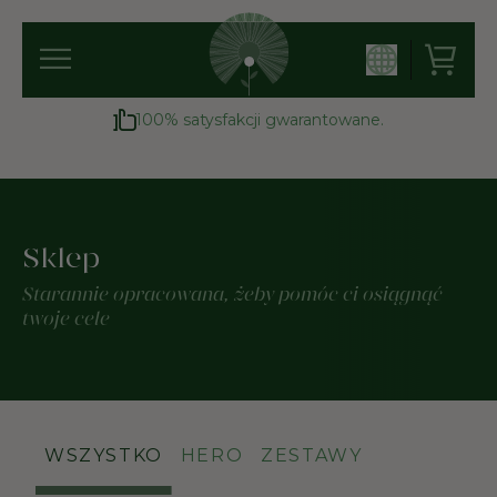
100% satysfakcji gwarantowane.
Sklep
Starannie opracowana, żeby pomóc ci osiągnąć
twoje cele
WSZYSTKO
HERO
ZESTAWY