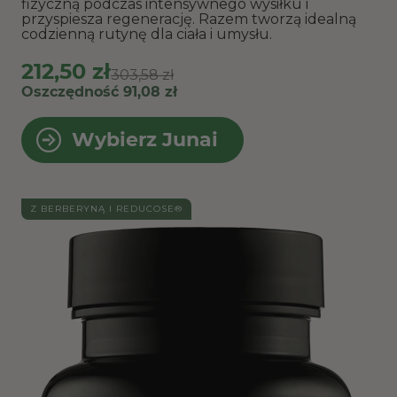
fizyczną podczas intensywnego wysiłku i
przyspiesza regenerację. Razem tworzą idealną
codzienną rutynę dla ciała i umysłu.
212,50 zł
303,58 zł
Oszczędność 91,08 zł
Wybierz Junai
Z BERBERYNĄ I REDUCOSE®