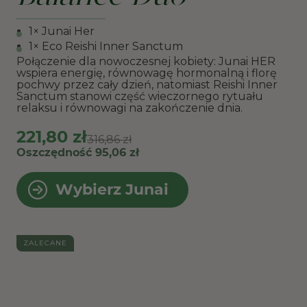
1× Junai Her
1× Eco Reishi Inner Sanctum
Połączenie dla nowoczesnej kobiety: Junai HER
wspiera energię, równowagę hormonalną i florę
pochwy przez cały dzień, natomiast Reishi Inner
Sanctum stanowi część wieczornego rytuału
relaksu i równowagi na zakończenie dnia.
221,80 zł
316,86 zł
Oszczędność 95,06 zł
Wybierz Junai
ZALECANE