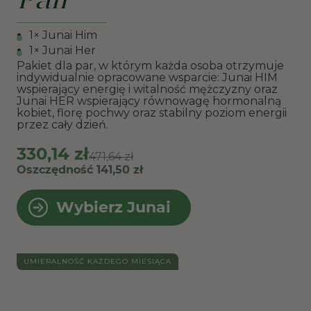
Pair
1× Junai Him
1× Junai Her
Pakiet dla par, w którym każda osoba otrzymuje
indywidualnie opracowane wsparcie: Junai HIM
wspierający energię i witalność mężczyzny oraz
Junai HER wspierający równowagę hormonalną
kobiet, florę pochwy oraz stabilny poziom energii
przez cały dzień.
330,14 zł
471,64 zł
Oszczędność 141,50 zł
Wybierz Junai
UMIERALNOŚĆ KAŻDEGO MIESIĄCA