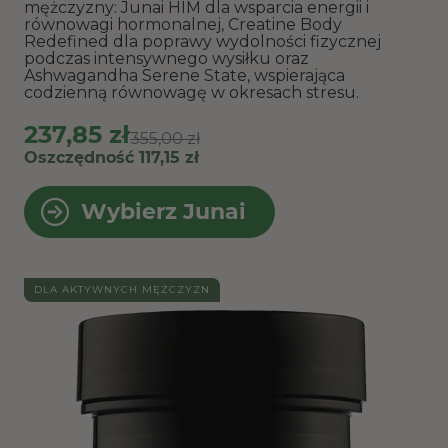
mężczyzny: Junai HIM dla wsparcia energii i
równowagi hormonalnej, Creatine Body
Redefined dla poprawy wydolności fizycznej
podczas intensywnego wysiłku oraz
Ashwagandha Serene State, wspierająca
codzienną równowagę w okresach stresu.
237,85 zł
355,00 zł
Oszczędność 117,15 zł
Wybierz Junai
DLA AKTYWNYCH MĘŻCZYZN