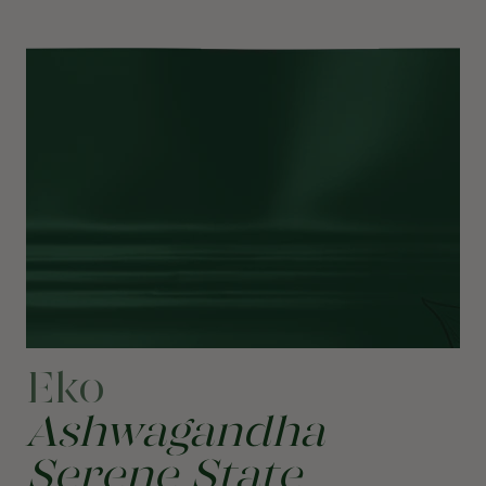
Eko
Ashwagandha
Serene State