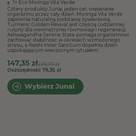
1× Eco Moringa Vita Verde
Cztery produkty Junai, jeden cel: wspieranie
organizmu przez cały dzień. Moringa Vita Verde
zapewnia naturalną podstawę żywieniową,
Turmeric Golden Revival jest częścią codziennej
rutyny dla wewnętrznej równowagi i regeneracji,
Ashwagandha Serene State pomaga organizmowi
zachować stabilność w okresach wzmożonego
stresu, a Reishi Inner Sanctum dopełnia dzień
uspokajającym wieczornym rytuałem.
147,35 zł
226,70 zł
Oszczędność 79,35 zł
Wybierz Junai