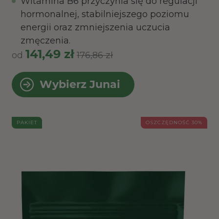
Witamina B6 przyczynia się do regulacji
hormonalnej, stabilniejszego poziomu
energii oraz zmniejszenia uczucia
zmęczenia.
141,49 zł
od
176,86 zł
Wybierz Junai
PAKIET
OSZCZĘDNOŚĆ 30%