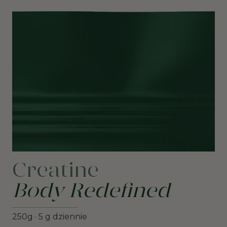
Creatine
Body Redefined
250g · 5 g dziennie