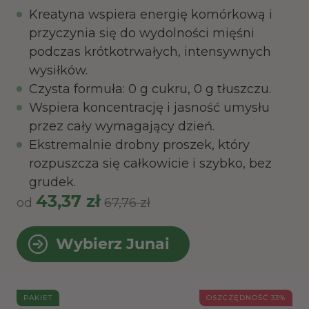
Kreatyna wspiera energię komórkową i
przyczynia się do wydolności mięśni
podczas krótkotrwałych, intensywnych
wysiłków.
Czysta formuła: 0 g cukru, 0 g tłuszczu.
Wspiera koncentrację i jasność umysłu
przez cały wymagający dzień.
Ekstremalnie drobny proszek, który
rozpuszcza się całkowicie i szybko, bez
grudek.
43,37 zł
od
67,76 zł
Wybierz Junai
PAKIET
OSZCZĘDNOŚĆ 33%