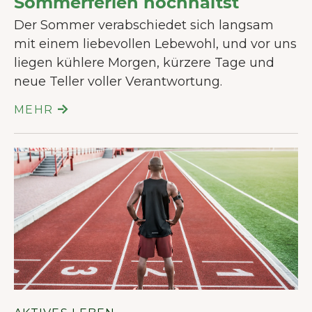
Sommerferien hochhältst
Der Sommer verabschiedet sich langsam
mit einem liebevollen Lebewohl, und vor uns
WILLKOMMEN BEI JUNAI.
liegen kühlere Morgen, kürzere Tage und
Unsere Website verwendet Cookies
neue Teller voller Verantwortung.
um dir das bestmögliche
MEHR
Nutzererlebnis zu bieten.
Mehr über
Cookies
Alle akzeptieren
Nur notwendige Cookies
akzeptieren
Präferenzen