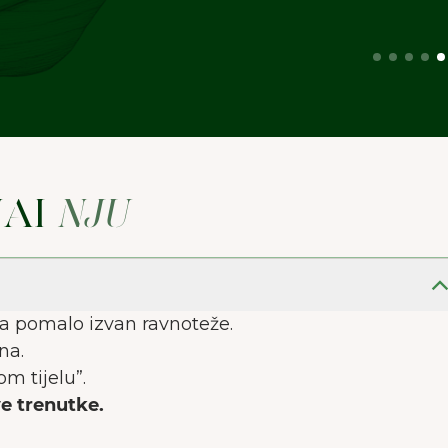
 web stranica koristi kolačiće kako bi pružila što 
korisničko iskustvo.
Više o kolačićima
Prihvati sve
Prihvati neophodne
Preferencije
NAI
NJU
eća pomalo izvan ravnoteže.
lna.
om tijelu”.
ve trenutke.