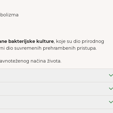
abolizma
ne bakterijske kulture
, koje su dio prirodnog
avni dio suvremenih prehrambenih pristupa.
uravnoteženog načina života.