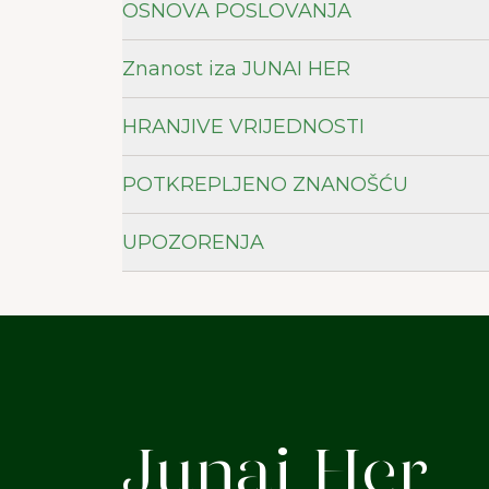
OSNOVA POSLOVANJA
Znanost iza JUNAI HER
HRANJIVE VRIJEDNOSTI
POTKREPLJENO ZNANOŠĆU
UPOZORENJA
Junai Her