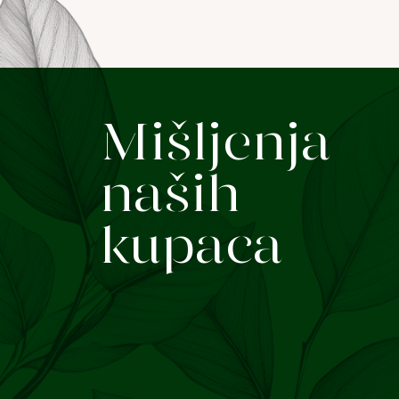
Mišljenja
naših
kupaca
am već puno prehrambenih
 Junai Her je prvi koji sam osjetila
oliko dana. Moja koža je sjajnija, a
fenomenalno!