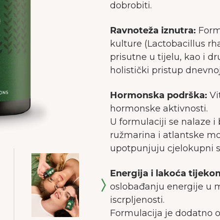
dobrobiti.
Ravnoteža iznutra:
Form
kulture (Lactobacillus r
prisutne u tijelu, kao i 
holistički pristup dnevnoj
Hormonska podrška:
Vi
hormonske aktivnosti.
U formulaciji se nalaze i
ružmarina i atlantske mo
upotpunjuju cjelokupni 
Energija i lakoća tijek
oslobađanju energije u 
iscrpljenosti.
Formulacija je dodatno 