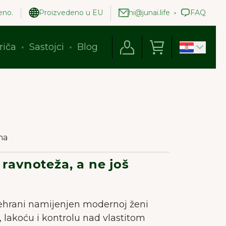
eno.
Proizvedeno u EU
hi@junai.life
FAQ
riča
Sastojci
Blog
na
 ravnoteža, a ne još
ehrani namijenjen modernoj ženi
, lakoću i kontrolu nad vlastitom