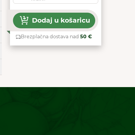
Dodaj u košaricu
Brezplačna dostava nad
50 €