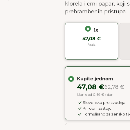
klorela i crni papar, koj
prehrambenih pristupa.
1x
47,08 €
/pak.
Kupite jednom
47,08 €
62,78 €
Manje od 0,69 € / dan
Slovenska proizvodnja
Prirodni sastojci
Formulirano za žensko tij