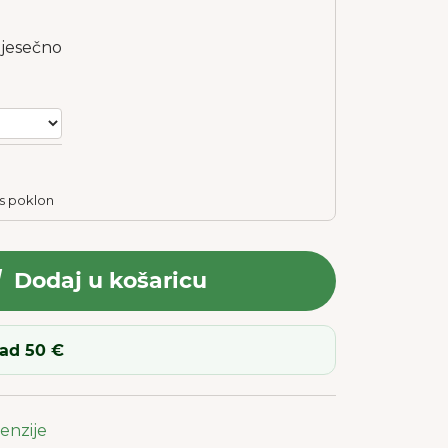
mjesečno
s poklon
Dodaj u košaricu
ad 50 €
cenzije