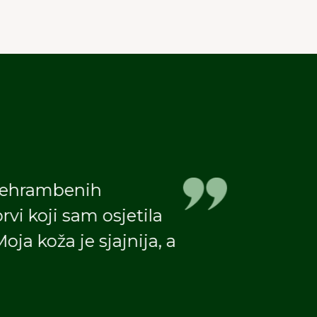
R, primjećujem veliku
 dana. Prije sam se
 sada bez problema
reporučujem svima koji