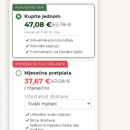
POKUŠAJTE HER
Kupite jednom
47,08 €
62,78 €
Manje od 0,69 € / dan
Slovenska proizvodnja
Prirodni sastojci
Formulirano za žensko tijelo
PODRŠKA ZA 3-U-1 BALANCE
Mjesečna pretplata
37,67 €
47,08 €
/ mjesečno
Učestalost dostave:
Uštedite svaki mjesec
Brza dostava
Nakon 6 mjeseci čeka Vas
poklon