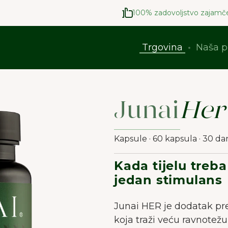
100% zadovoljstvo zajamč
Trgovina
Naša p
Junai
Her
Kapsule · 60 kapsula · 30 da
Kada tijelu treba
jedan stimulans
Junai HER je dodatak pr
koja traži veću ravnotežu