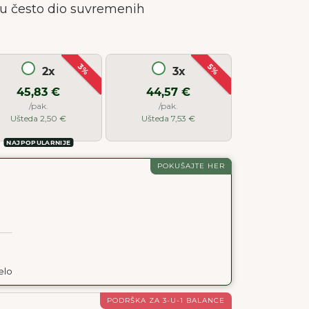
i su često dio suvremenih
3%
5%
2x
3x
45,83 €
44,57 €
/pak.
/pak.
Ušteda 2,50 €
Ušteda 7,53 €
NAJPOPULARNIJE
POKUŠAJTE HER
elo
PODRŠKA ZA 3-U-1 BALANCE