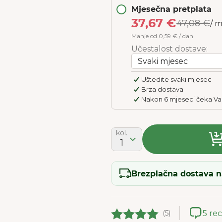
Mjesečna pretplata
37,67 €
47,08 €
/ 
Manje od 0,59 € / dan
Učestalost dostave:
Uštedite svaki mjesec
Brza dostava
Nakon 6 mjeseci čeka Va
kol.
1
Brezplačna dostava n
(5)
5 re