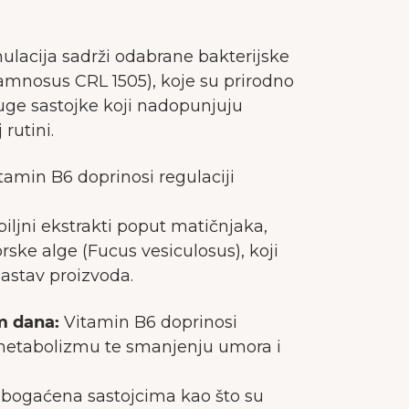
ulacija sadrži odabrane bakterijske
hamnosus CRL 1505), koje su prirodno
druge sastojke koji nadopunjuju
 rutini.
tamin B6 doprinosi regulaciji
 biljni ekstrakti poput matičnjaka,
rske alge (Fucus vesiculosus), koji
sastav proizvoda.
om dana:
Vitamin B6 doprinosi
metabolizmu te smanjenju umora i
obogaćena sastojcima kao što su