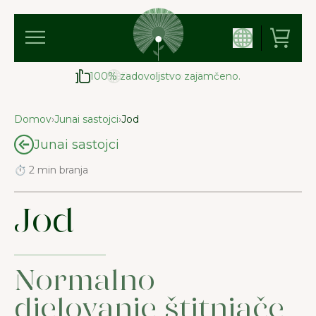
100% zadovoljstvo zajamčeno.
Domov
›
Junai sastojci
›
Jod
Junai sastojci
⏱ 2 min branja
Jod
Normalno
djelovanje štitnjače