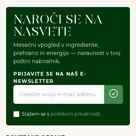
DOBRODOŠLI NA JUNAI.
NAROČI SE NA
Naša web stranica koristi kolačiće
NASVETE
kako bi pružila što bolje korisničko
iskustvo.
Više o kolačićima
Mesečni vpogled v ingrediente,
prehrano in energijo — naravnost v tvoj
Prihvati sve
poštni nabiralnik.
Prihvati neophodne
PRIJAVITE SE NA NAŠ E-
NEWSLETTER
Preferencije
Slažem se s
politikom privatnosti
.