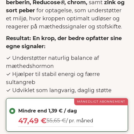
berberin, Reducose
®
, chrom,
samt
zink og
sort peber
for optagelse, som understøtter
et miljø, hvor kroppen optimalt udløser og
reagerer på mæthedssignaler og stofskifte.
Resultat: En krop, der bedre opfatter sine
egne signaler:
✓ Understøtter naturlig balance af
mæthedshormon
✓ Hjælper til stabil energi og færre
sultangreb
✓ Udviklet som langvarig, daglig støtte
MÅNEDLIGT ABONNEMENT
Mindre end 1,39 € / dag
47,49 €
55,65 €
/ pr. måned