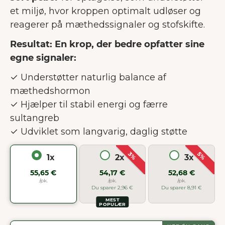
et miljø, hvor kroppen optimalt udløser og
reagerer på mæthedssignaler og stofskifte.
Resultat: En krop, der bedre opfatter sine
egne signaler:
✓ Understøtter naturlig balance af
mæthedshormon
✓ Hjælper til stabil energi og færre
sultangreb
✓ Udviklet som langvarig, daglig støtte
3%
5%
1x
2x
3x
55,65 €
54,17 €
52,68 €
/pk.
/pk.
/pk.
Du sparer 2,96 €
Du sparer 8,91 €
MEST
POPULÆR