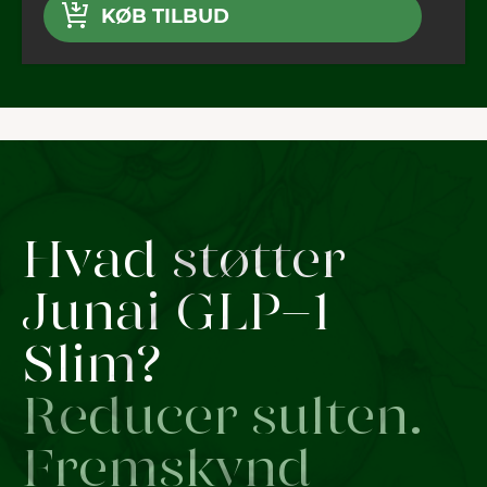
KØB TILBUD
Hvad støtter
Junai GLP-1
Slim?
Reducer sulten.
Fremskynd