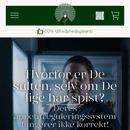
100% tilfredshedsgaranti.
Hvorfor er De
sulten, selv om De
lige har spist?
Deres
appetitreguleringssystem
fungerer ikke korrekt!