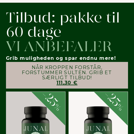
Tilbud: pakke til
60 dage
VI ANBEFALER
Grib muligheden og spar endnu mere!
NÅR KROPPEN FORSTÅR,
FORSTUMMER SULTEN. GRIB ET
SÆRLIGT TILBUD!
111,30 €
-
-
25
25
%
%