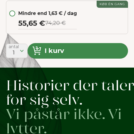
KØB ÉN GANG
Mindre end 1,63 € / dag
55,65 €
74,20 €
antal
I kurv
1
Historier der taler
for sig selv.
Vi påstår ikke. Vi
lytter.