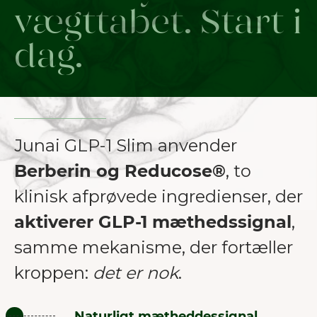
vægttabet. Start i
dag.
Junai GLP-1 Slim anvender
Berberin og Reducose®
, to
klinisk afprøvede ingredienser, der
aktiverer GLP-1 mæthedssignal
,
samme mekanisme, der fortæller
kroppen:
det er nok
.
Naturligt mætheddessignal