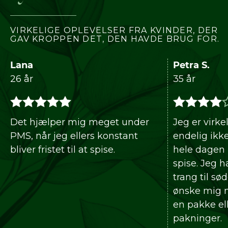
VIRKELIGE OPLEVELSER FRA KVINDER, DER
GAV KROPPEN DET, DEN HAVDE BRUG FOR.
na
Petra S.
 år
35 år
t hjælper mig meget under
Jeg er virkelig til
S, når jeg ellers konstant
endelig ikke be
ver fristet til at spise.
hele dagen på, h
spise. Jeg har fa
trang til søde sa
ønske mig mere 
en pakke eller no
pakninger.