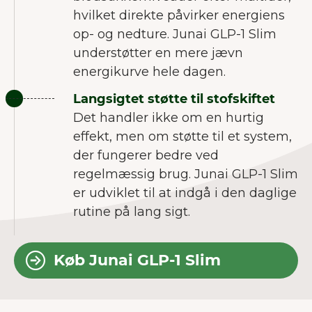
hvilket direkte påvirker energiens
op- og nedture. Junai GLP-1 Slim
understøtter en mere jævn
energikurve hele dagen.
Langsigtet støtte til stofskiftet
Det handler ikke om en hurtig
effekt, men om støtte til et system,
der fungerer bedre ved
regelmæssig brug. Junai GLP-1 Slim
er udviklet til at indgå i den daglige
rutine på lang sigt.
VELKOMMEN TIL JUNAIU.
Køb Junai GLP-1 Slim
Vi anvender cookies på vores
hjemmeside, som hjælper os med at