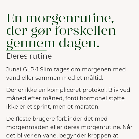
forbedre brugeroplevelsen.
Mere om
cookies
En morgenrutine,
der gør forskellen
Accepter alle
gennem dagen.
Accepter nødvendige
Deres rutine
Tilpas
Junai GLP-1 Slim tages om morgenen med
vand eller sammen med et måltid.
Der er ikke en kompliceret protokol. Bliv ved
måned efter måned, fordi hormonel støtte
ikke er et sprint, men et maraton.
De fleste brugere forbinder det med
morgenmaden eller deres morgenrutine. Når
det bliver en vane, begynder kroppen at