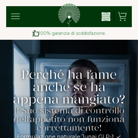
100% garanzia di soddisfazione.
Perché ha fame
anche se ha
appena mangiato?
Il Suo sistema di controllo
dell'appetito non funziona
correttamente!
Formulazione naturale Junai GLP-1: ✓