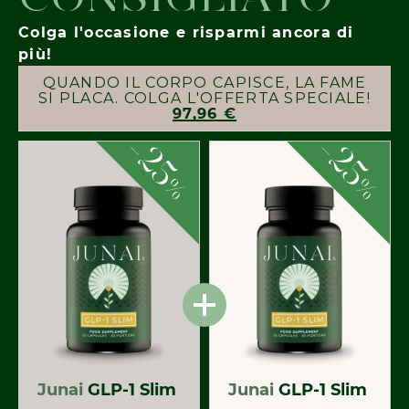
Colga l'occasione e risparmi ancora di
più!
QUANDO IL CORPO CAPISCE, LA FAME
SI PLACA. COLGA L'OFFERTA SPECIALE!
97,96 €
-
-
25
25
%
%
Junai
GLP-1 Slim
Junai
GLP-1 Slim