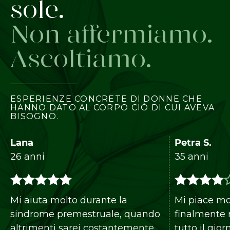
sole.
Non affermiamo.
Ascoltiamo.
ESPERIENZE CONCRETE DI DONNE CHE
HANNO DATO AL CORPO CIÒ DI CUI AVEVA
BISOGNO.
Petra S.
i
35 anni
ta molto durante la
Mi piace molto perc
ome premestruale, quando
finalmente non devo
enti sarei costantemente
tutto il giorno a cos