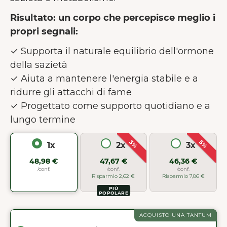
Risultato: un corpo che percepisce meglio i
propri segnali:
✓ Supporta il naturale equilibrio dell'ormone
della sazietà
✓ Aiuta a mantenere l'energia stabile e a
ridurre gli attacchi di fame
✓ Progettato come supporto quotidiano e a
lungo termine
3%
5%
1x
2x
3x
48,98 €
47,67 €
46,36 €
/conf.
/conf.
/conf.
Risparmio 2,62 €
Risparmio 7,86 €
PIÙ
POPOLARE
ACQUISTO UNA TANTUM