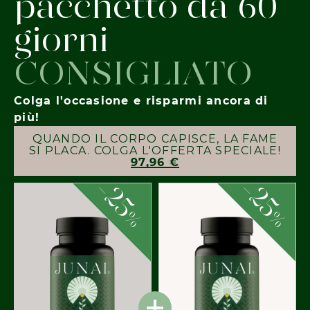
pacchetto da 60
giorni
CONSIGLIATO
Colga l'occasione e risparmi ancora di
più!
QUANDO IL CORPO CAPISCE, LA FAME
SI PLACA. COLGA L'OFFERTA SPECIALE!
97,96 €
-
-
25
25
%
%