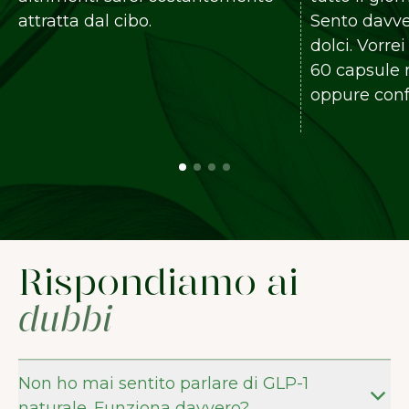
a dal cibo.
Sento davvero meno 
dolci. Vorrei che ci f
60 capsule nella con
oppure confezioni pi
Rispondiamo ai
dubbi
Non ho mai sentito parlare di GLP-1
naturale. Funziona davvero?