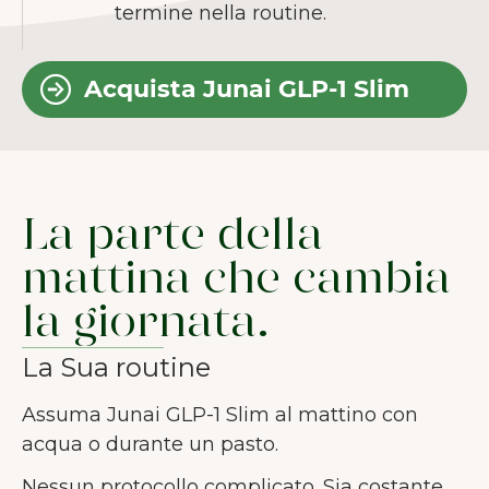
termine nella routine.
l'esperienza utente.
Maggiori
informazioni sui cookie
Acquista Junai GLP-1 Slim
Accetta tutti
Accetta solo necessari
Personalizza
La parte della
mattina che cambia
la giornata.
La Sua routine
Assuma Junai GLP-1 Slim al mattino con
acqua o durante un pasto.
Nessun protocollo complicato. Sia costante