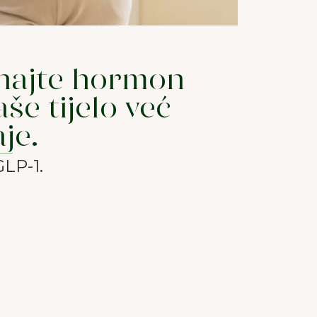
najte hormon
aše tijelo već
je.
GLP-1.