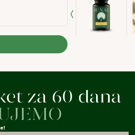
ket za 60 dana
UJEMO
še!