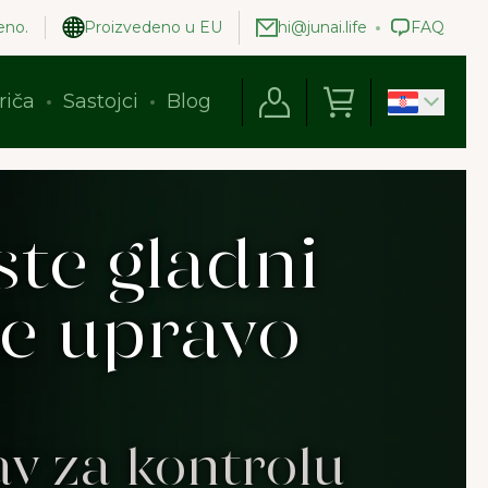
eno.
Proizvedeno u EU
hi@junai.life
FAQ
riča
Sastojci
Blog
ste gladni
te upravo
av za kontrolu