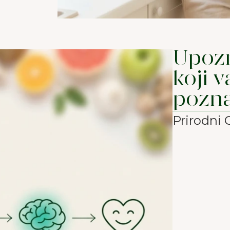
Upoz
koji v
pozna
Prirodni 