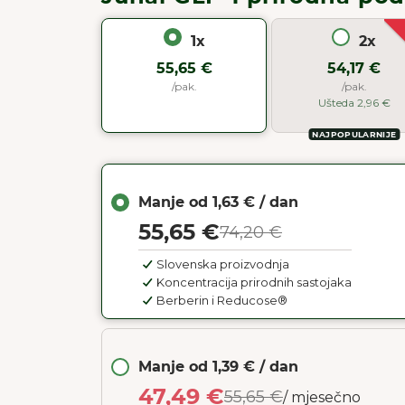
Naša
1x
2x
55,65 €
54,17 €
/pak.
/pak.
Ušteda 2,96 €
NAJPOPULARNIJE
Manje od 1,63 € / dan
55,65 €
74,20 €
Slovenska proizvodnja
Koncentracija prirodnih sastojaka
Berberin i Reducose®
Manje od 1,39 € / dan
47,49 €
55,65 €
/ mjesečno