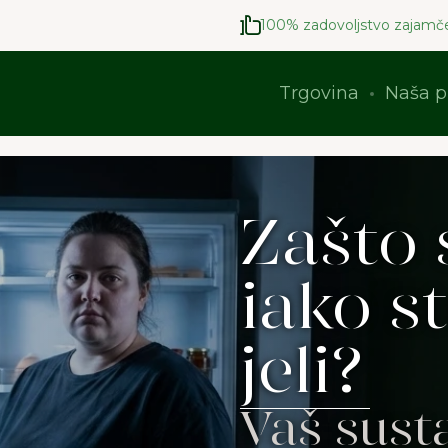
100% zadovoljstvo zajamč
Trgovina
Naša p
Zašto 
iako s
jeli?
Vaš sust