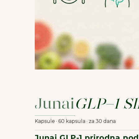
Junai
GLP-1 S
Kapsule · 60 kapsula · za 30 dana
Junai GLP-1 prirodna po