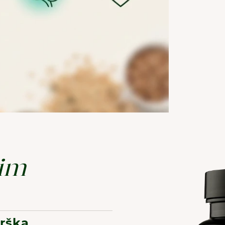
lim
DOBRODOŠLI NA JUNAI.
drška