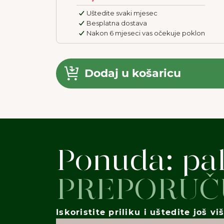
Uštedite svaki mjesec
Besplatna dostava
Nakon 6 mjeseci vas očekuje poklon
Dodaj u košaricu
Ponuda: pa
PREPORUČ
Iskoristite priliku i uštedite još vi