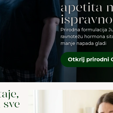
apetita 
ispravno
Prirodna formulacija J
ravnotežu hormona sito
manje napada gladi
Otkrij prirodni 
aje,
i sve