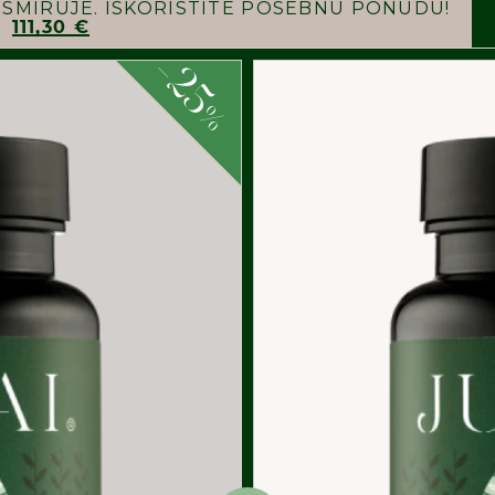
E SMIRUJE. ISKORISTITE POSEBNU PONUDU!
111,30 €
-
25
%