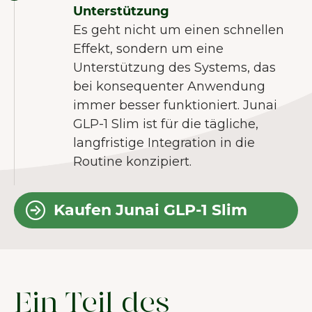
Unterstützung
Es geht nicht um einen schnellen
Effekt, sondern um eine
Unterstützung des Systems, das
bei konsequenter Anwendung
immer besser funktioniert. Junai
GLP-1 Slim ist für die tägliche,
langfristige Integration in die
Routine konzipiert.
Kaufen Junai GLP-1 Slim
WILLKOMMEN BEI JUNAI.
Unsere Website verwendet Cookies um
dir das bestmögliche Nutzererlebnis zu
bieten.
Mehr über Cookies
Ein Teil des
Alle akzeptieren