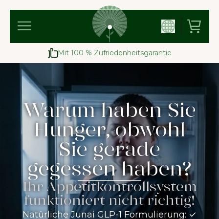
Mit 100 % Zufriedenheitsgarantie
Warum haben Sie
Hunger, obwohl
Sie gerade
gegessen haben?
Ihr Appetitkontrollsystem
funktioniert nicht richtig!
Natürliche Junai GLP-1 Formulierung: ✓