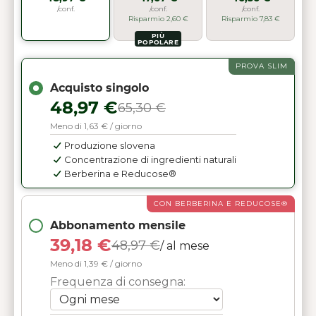
/conf.
/conf.
/conf.
Risparmio 2,60 €
Risparmio 7,83 €
PIÙ
POPOLARE
PROVA SLIM
Acquisto singolo
48,97 €
65,30 €
Meno di 1,63 € / giorno
Produzione slovena
Concentrazione di ingredienti naturali
Berberina e Reducose®
CON BERBERINA E REDUCOSE®
Abbonamento mensile
39,18 €
48,97 €
/ al mese
Meno di 1,39 € / giorno
Frequenza di consegna: