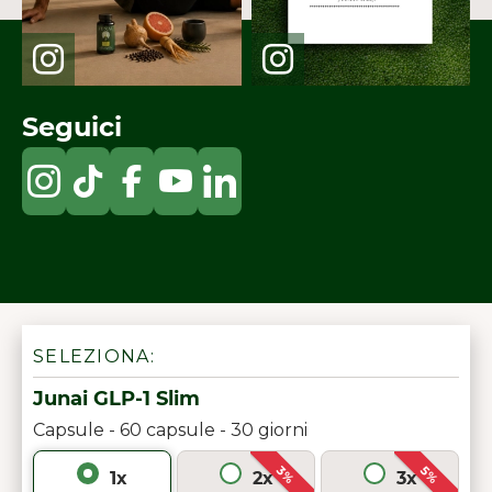
Seguici
SELEZIONA:
Junai GLP-1 Slim
Capsule - 60 capsule - 30 giorni
3%
5%
1x
2x
3x