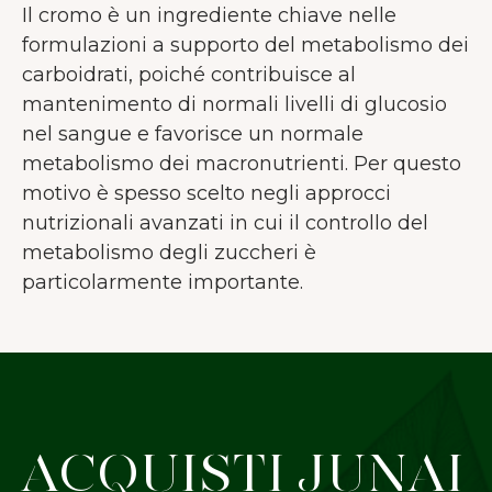
Il cromo è un ingrediente chiave nelle
formulazioni a supporto del metabolismo dei
carboidrati, poiché contribuisce al
mantenimento di normali livelli di glucosio
nel sangue e favorisce un normale
metabolismo dei macronutrienti. Per questo
motivo è spesso scelto negli approcci
nutrizionali avanzati in cui il controllo del
metabolismo degli zuccheri è
particolarmente importante.
BENVENUTI DA JUNAIU.
Sul nostro sito web utilizziamo i
ACQUISTI JUNAI
cookie per aiutarci a migliorare