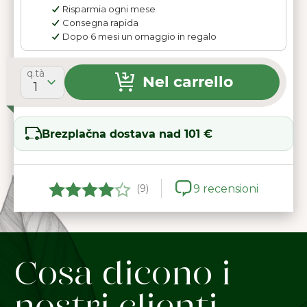
Risparmia ogni mese
Consegna rapida
Dopo 6 mesi un omaggio in regalo
q.tà
Nel carrello
1
Brezplačna dostava nad 101 €
(9)
9 recensioni
Cosa dicono i