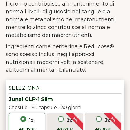
Il cromo contribuisce al mantenimento di
normali livelli di glucosio nel sangue e al
normale metabolismo dei macronutrienti,
mentre lo zinco contribuisce al normale
metabolismo dei macronutrienti.
Ingredienti come berberina e Reducose®
sono spesso inclusi negli approcci
nutrizionali moderni volti a sostenere
abitudini alimentari bilanciate.
SELEZIONA:
Junai GLP-1 Slim
Capsule - 60 capsule - 30 giorni
3%
5%
1x
2x
3x
48,97 €
47,67 €
46,36 €