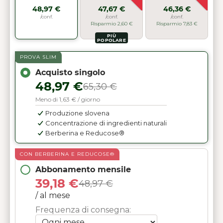
48,97 €
47,67 €
46,36 €
/conf.
/conf.
/conf.
Risparmio 2,60 €
Risparmio 7,83 €
PIÙ
POPOLARE
PROVA SLIM
Acquisto singolo
48,97 €
65,30 €
Meno di 1,63 € / giorno
Produzione slovena
Concentrazione di ingredienti naturali
Berberina e Reducose®
CON BERBERINA E REDUCOSE®
Abbonamento mensile
39,18 €
48,97 €
/ al mese
Frequenza di consegna: