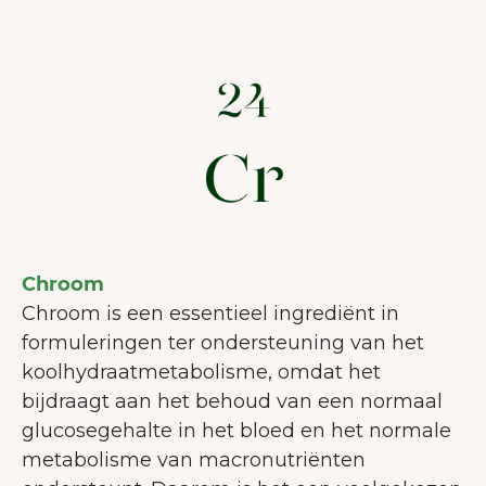
Chroom
Chroom is een essentieel ingrediënt in
formuleringen ter ondersteuning van het
koolhydraatmetabolisme, omdat het
WELKOM BIJ JUNAIU.
bijdraagt aan het behoud van een normaal
glucosegehalte in het bloed en het normale
Op onze website gebruiken wij
metabolisme van macronutriënten
cookies die ons helpen de