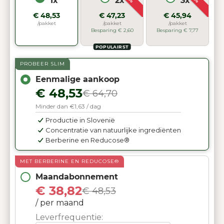
1x
2x
3x
€ 48,53
€ 47,23
€ 45,94
/pakket
/pakket
/pakket
Besparing € 2,60
Besparing € 7,77
POPULAIRST
PROBEER SLIM
Eenmalige aankoop
€ 48,53
€ 64,70
Minder dan €1,63 / dag
Productie in Slovenië
Concentratie van natuurlijke ingrediënten
Berberine en Reducose®
MET BERBERINE EN REDUCOSE®
Maandabonnement
€ 38,82
€ 48,53
/ per maand
Leverfrequentie: