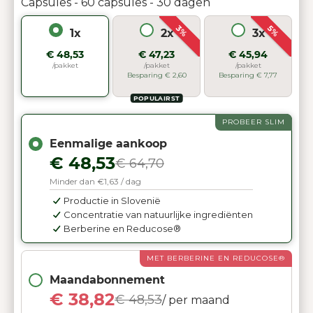
Capsules - 60 capsules - 30 dagen
3%
5%
1x
2x
3x
€ 48,53
€ 47,23
€ 45,94
/pakket
/pakket
/pakket
Besparing € 2,60
Besparing € 7,77
POPULAIRST
PROBEER SLIM
Eenmalige aankoop
€ 48,53
€ 64,70
Minder dan €1,63 / dag
Productie in Slovenië
Concentratie van natuurlijke ingrediënten
Berberine en Reducose®
MET BERBERINE EN REDUCOSE®
Maandabonnement
€ 38,82
€ 48,53
/ per maand