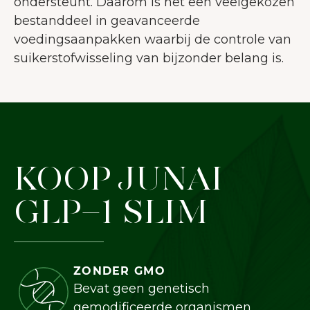
ondersteunt. Daarom is het een veelgekozen
gebruikerservaring te verbeteren.
bestanddeel in geavanceerde
Meer over cookies
voedingsaanpakken waarbij de controle van
suikerstofwisseling van bijzonder belang is.
Alles accepteren
Alleen noodzakelijke
accepteren
Aanpassen
KOOP JUNAI
GLP-1 SLIM
ZONDER GMO
Bevat geen genetisch
gemodificeerde organismen