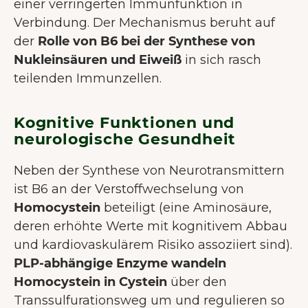
einer verringerten Immunfunktion in
Verbindung. Der Mechanismus beruht auf
der
Rolle von B6 bei der Synthese von
Nukleinsäuren und Eiweiß
in sich rasch
teilenden Immunzellen.
Kognitive Funktionen und
neurologische Gesundheit
Neben der Synthese von Neurotransmittern
ist B6 an der Verstoffwechselung von
Homocystein
beteiligt (eine Aminosäure,
deren erhöhte Werte mit kognitivem Abbau
und kardiovaskulärem Risiko assoziiert sind).
WILLKOMMEN BEI JUNAI.
PLP-abhängige Enzyme wandeln
Unsere Website verwendet Cookies
Homocystein in Cystein
über den
um dir das bestmögliche
Transsulfurationsweg um und regulieren so