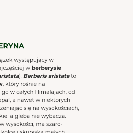
BERYNA
ązek występujący w
ajczęściej w
berberysie
ristata
).
Berberis aristata
to
w
, który rośnie na
 go w całych Himalajach, od
epal, a nawet w niektórych
rzeniając się na wysokościach,
kie, a gleba nie wybacza.
ów wysokości, ma szaro-
 kolce i skupiska małych