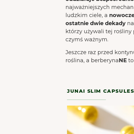
Nas
najważniejszych mecha
ludzkim ciele, a
nowocze
ostatnie dwie dekady
na
którzy używali tej rośliny
czymś ważnym.
Jeszcze raz przed konty
roślina, a berberyna
NE
to
JUNAI SLIM CAPSULE