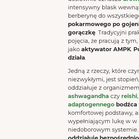
intensywny blask wewnąt
berberynę do wszystkieg
pokarmowego po gojeni
gorączkę
. Tradycyjni pr
pojęcia, że pracują z tym
jako
aktywator AMPK
.
Po
działa
.
Jedną z rzeczy, które czy
niezwykłymi, jest stopie
oddziałuje z organizmem.
ashwagandha
czy
reishi
adaptogennego
bodźca
komfortowej podstawy, a
wypełniającym lukę w w 
niedoborowym systemie.
oddziałuje bezpośrednio