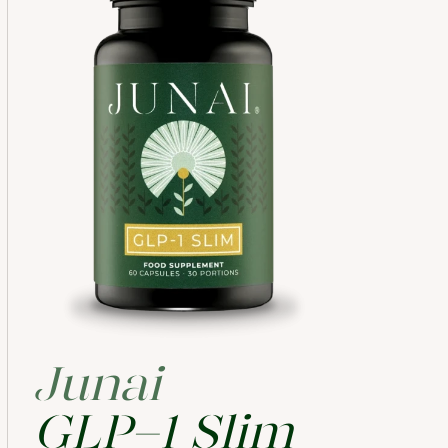
Junai
GLP-1 Slim