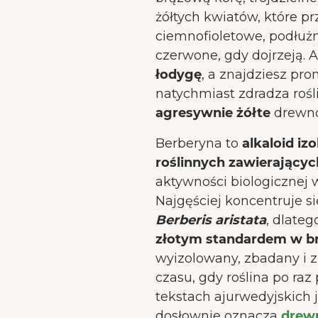
żółtych kwiatów, które pr
ciemnofioletowe, podłużne
czerwone, gdy dojrzeją. 
łodygę
, a znajdziesz pro
natychmiast zdradza rośl
agresywnie żółte
drewn
Berberyna to
alkaloid iz
roślinnych zawierającyc
aktywności biologicznej 
Najgęściej koncentruje s
Berberis aristata
, dlate
złotym standardem w b
wyizolowany, zbadany i 
czasu, gdy roślina po raz
tekstach ajurwedyjskich 
dosłownie oznacza
drew