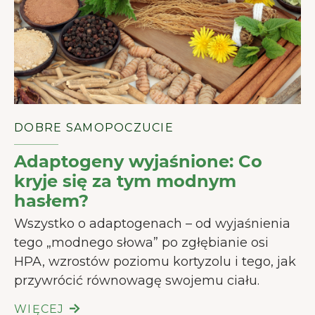
DOBRE SAMOPOCZUCIE
Adaptogeny wyjaśnione: Co
kryje się za tym modnym
hasłem?
WITAJ W JUNAI.
Wszystko o adaptogenach – od wyjaśnienia
tego „modnego słowa” po zgłębianie osi
Nasza strona używa plików cookies,
HPA, wzrostów poziomu kortyzolu i tego, jak
aby zapewnić Ci jak najlepsze
przywrócić równowagę swojemu ciału.
doświadczenie.
Więcej o cookies
WIĘCEJ