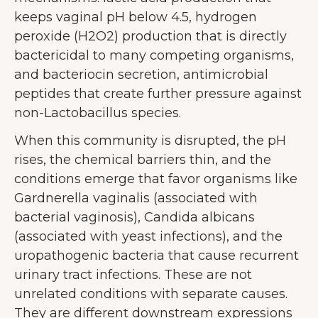
gebruikerservaring te verbeteren.
keeps vaginal pH below 4.5, hydrogen
Meer over cookies
peroxide (H2O2) production that is directly
bactericidal to many competing organisms,
Alles accepteren
and bacteriocin secretion, antimicrobial
Alleen noodzakelijke
peptides that create further pressure against
accepteren
non-Lactobacillus species.
Aanpassen
When this community is disrupted, the pH
rises, the chemical barriers thin, and the
conditions emerge that favor organisms like
Gardnerella vaginalis (associated with
bacterial vaginosis), Candida albicans
(associated with yeast infections), and the
uropathogenic bacteria that cause recurrent
urinary tract infections. These are not
unrelated conditions with separate causes.
They are different downstream expressions