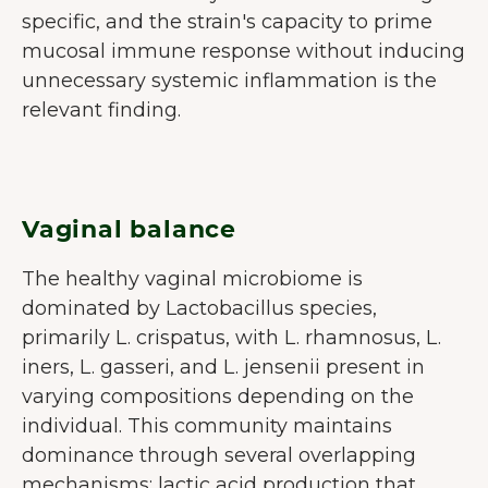
specific, and the strain's capacity to prime
mucosal immune response without inducing
unnecessary systemic inflammation is the
relevant finding.
Vaginal balance
The healthy vaginal microbiome is
dominated by Lactobacillus species,
primarily L. crispatus, with L. rhamnosus, L.
iners, L. gasseri, and L. jensenii present in
varying compositions depending on the
WELKOM BIJ JUNAIU.
individual. This community maintains
Op onze website gebruiken wij
dominance through several overlapping
cookies die ons helpen de
mechanisms: lactic acid production that