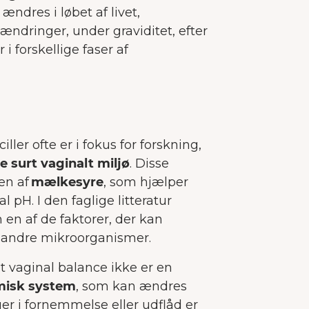
ændres i løbet af livet,
ndringer, under graviditet, efter
 i forskellige faser af
iller ofte er i fokus for forskning,
 surt vaginalt miljø
. Disse
sen af
mælkesyre
, som hjælper
 pH. I den faglige litteratur
 en af de faktorer, der kan
 andre mikroorganismer.
 at vaginal balance ikke er en
isk system
, som kan ændres
ger i fornemmelse eller udflåd er