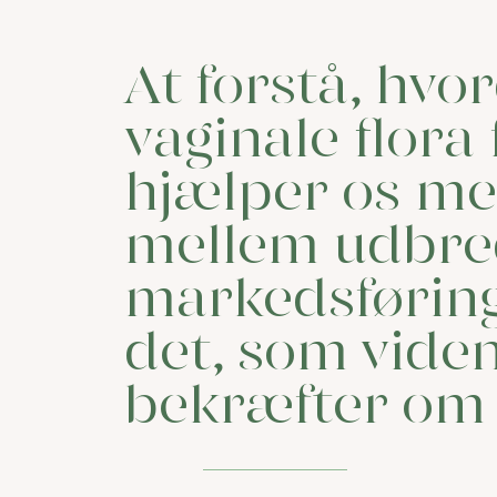
At forstå, hvo
vaginale flora
hjælper os me
mellem udbre
markedsførin
det, som vide
bekræfter om 