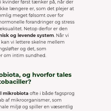
i kvinder først tænker på, når der
 ikke længere er, som det plejer at
nemlig meget følsomt over for
a hormonelle forandringer og stress
 seksualitet. Netop derfor er den
isk og levende system
. Når vi
, kan vi lettere skelne mellem
gsløfter og det, som
er om intim sundhed.
biota, og hvorfor tales
obaciller?
l mikrobiota
ofte i både fagsprog
kab af mikroorganismer, som
VELKOMMEN TIL JUNAIU.
nale miljø og spiller en væsentlig