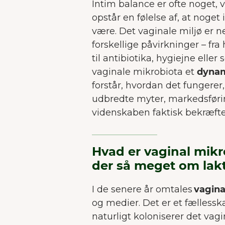
Intim balance er ofte noget, v
opstår en følelse af, at noget
være. Det vaginale miljø er 
forskellige påvirkninger – fr
til antibiotika, hygiejne eller
vaginale mikrobiota et
dynam
forstår, hvordan det fungerer
udbredte myter, markedsførin
videnskaben faktisk bekræft
Hvad er vaginal mikro
der så meget om lakt
I de senere år omtales
vagina
og medier. Det er et fælless
naturligt koloniserer det vagi