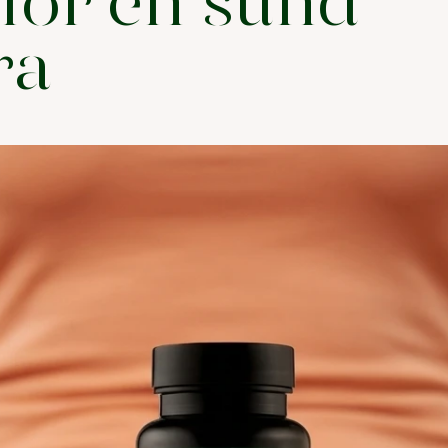
for en sund
ra