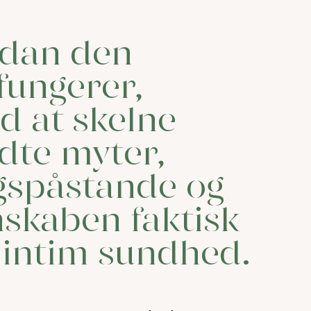
rdan den
 fungerer,
d at skelne
dte myter,
gspåstande og
nskaben faktisk
intim sundhed.