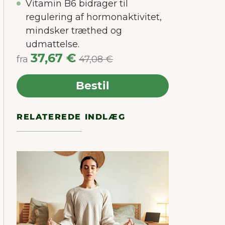
Vitamin B6 bidrager til
er os
regulering af hormonaktivitet,
es
mindsker træthed og
udmattelse.
37,67 €
fra
47,08 €
Bestil
RELATEREDE INDLÆG