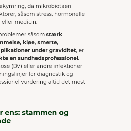
bekymring, da mikrobiotaen
ktorer, såsom stress, hormonelle
 eller medicin.
e problemer såsom
stærk
mmelse, kløe, smerte,
plikationer under graviditet
, er
kte en sundhedsprofessionel
.
ose (BV) eller andre infektioner
ningslinjer for diagnostik og
essionel vurdering altid det mest
 er ens: stammen og
nde