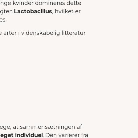
mange kvinder domineres dette
nvender cookies på vores hjemmeside, som hjælp
ægten
Lactobacillus
, hvilket er
ed at forbedre brugeroplevelsen.
Mere om cooki
es.
Accepter alle
Accepter nødvendige
arter i videnskabelig litteratur
Tilpas
strege, at sammensætningen af
eget individuel
. Den varierer fra