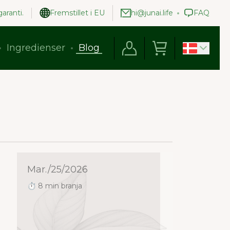
aranti.
Fremstillet i EU
hi@junai.life
FAQ
Ingredienser
Blog
Mar./25/2026
⏱ 8 min branja