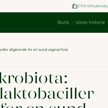
100% tilfredshedsg
Butik
Vores historie
ciller afgørende for en sund vaginal flora
krobiota:
laktobaciller