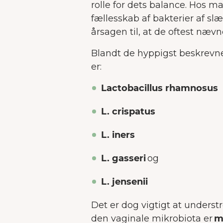
rolle for dets balance. Hos 
Vi a
fællesskab af bakterier af sl
m
årsagen til, at de oftest nævn
Blandt de hyppigst beskrevne 
er:
Lactobacillus rhamnosus
L. crispatus
L. iners
L. gasseri
og
L. jensenii
Det er dog vigtigt at under
den vaginale mikrobiota er
m