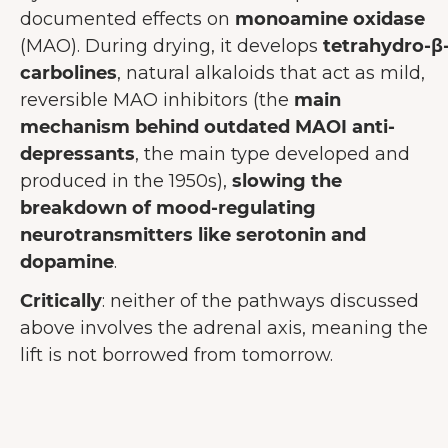
documented effects on
monoamine oxidase
Op onze website gebruiken wij
(MAO). During drying, it develops
tetrahydro-β
cookies die ons helpen de
carbolines
, natural alkaloids that act as mild,
gebruikerservaring te verbeteren.
reversible MAO inhibitors (the
main
Meer over cookies
mechanism behind outdated MAOI anti-
depressants
, the main type developed and
Alles accepteren
produced in the 1950s),
slowing the
Alleen noodzakelijke
breakdown of mood-regulating
accepteren
neurotransmitters like serotonin and
Aanpassen
dopamine
.
Critically
: neither of the pathways discussed
above involves the adrenal axis, meaning the
lift is not borrowed from tomorrow.