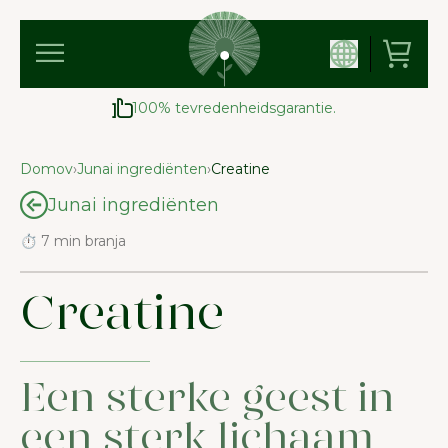
100% tevredenheidsgarantie.
Domov
›
Junai ingrediënten
›
Creatine
Junai ingrediënten
⏱ 7 min branja
Creatine
Een sterke geest in
een sterk lichaam