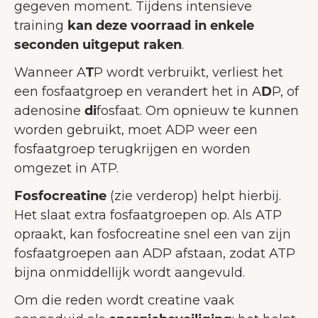
gegeven moment. Tijdens intensieve
training
kan deze voorraad in enkele
seconden uitgeput raken
.
Wanneer A
T
P wordt verbruikt, verliest het
een fosfaatgroep en verandert het in A
D
P, of
adenosine
di
fosfaat. Om opnieuw te kunnen
worden gebruikt, moet ADP weer een
fosfaatgroep terugkrijgen en worden
omgezet in ATP.
Fosfocreatine
(zie verderop) helpt hierbij.
Het slaat extra fosfaatgroepen op. Als ATP
opraakt, kan fosfocreatine snel een van zijn
fosfaatgroepen aan ADP afstaan, zodat ATP
bijna onmiddellijk wordt aangevuld.
Om die reden wordt creatine vaak