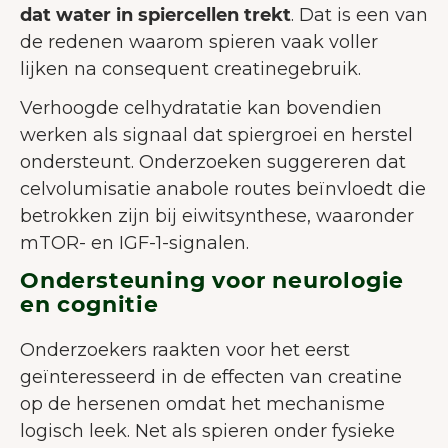
dat water in spiercellen trekt
. Dat is een van
gebruikerservaring te verbeteren.
de redenen waarom spieren vaak voller
Meer over cookies
lijken na consequent creatinegebruik.
Alles accepteren
Verhoogde celhydratatie kan bovendien
Alleen noodzakelijke
werken als signaal dat spiergroei en herstel
accepteren
ondersteunt. Onderzoeken suggereren dat
celvolumisatie anabole routes beïnvloedt die
Aanpassen
betrokken zijn bij eiwitsynthese, waaronder
mTOR- en IGF-1-signalen.
Ondersteuning voor neurologie
en cognitie
Onderzoekers raakten voor het eerst
geïnteresseerd in de effecten van creatine
op de hersenen omdat het mechanisme
logisch leek. Net als spieren onder fysieke