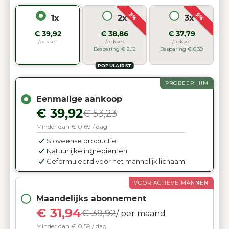
3%
5%
1x
2x
3x
€ 39,92
€ 38,86
€ 37,79
/pakket
/pakket
/pakket
Besparing € 2,12
Besparing € 6,39
POPULAIRST
PROBEER HIM
Eenmalige aankoop
€ 39,92
€ 53,23
Minder dan € 0,69 / dag
Sloveense productie
Natuurlijke ingrediënten
Geformuleerd voor het mannelijk lichaam
VOOR ACTIEVE MANNEN
Maandelijks abonnement
€ 31,94
€ 39,92
/ per maand
Minder dan € 0,59 / dag