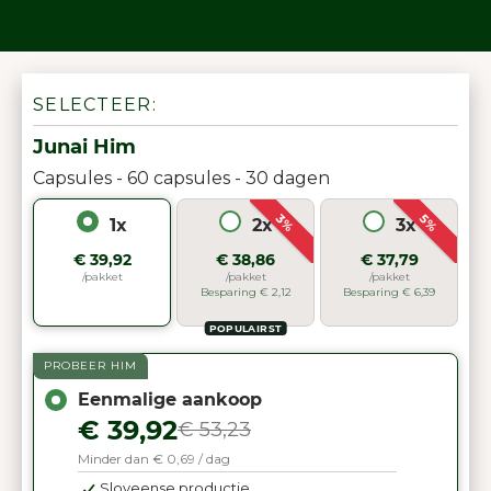
SELECTEER:
Junai Him
Capsules - 60 capsules - 30 dagen
3%
5%
1x
2x
3x
€ 39,92
€ 38,86
€ 37,79
/pakket
/pakket
/pakket
Besparing € 2,12
Besparing € 6,39
POPULAIRST
PROBEER HIM
Eenmalige aankoop
€ 39,92
€ 53,23
Minder dan € 0,69 / dag
Sloveense productie