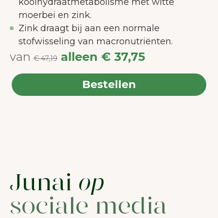
koolhydraatmetabolisme met witte
moerbei en zink.
Zink draagt bij aan een normale
stofwisseling van macronutriënten.
van
alleen
€ 37,75
€ 47,19
Bestellen
Junai
op
sociale media