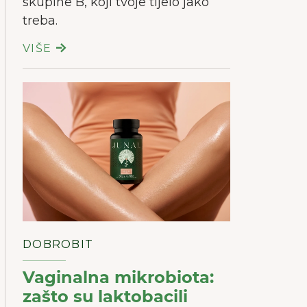
skupine B, koji tvoje tijelo jako
treba.
VIŠE
DOBROBIT
Vaginalna mikrobiota:
zašto su laktobacili