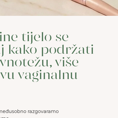
ne tijelo se
j kako podržati
notežu, više
avu vaginalnu
 međusobno razgovaramo