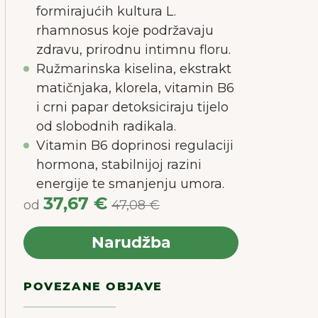
bolje
formirajućih kultura L.
rhamnosus koje podržavaju
zdravu, prirodnu intimnu floru.
Ružmarinska kiselina, ekstrakt
matičnjaka, klorela, vitamin B6
i crni papar detoksiciraju tijelo
od slobodnih radikala.
Vitamin B6 doprinosi regulaciji
hormona, stabilnijoj razini
energije te smanjenju umora.
37,67 €
od
47,08 €
Narudžba
POVEZANE OBJAVE