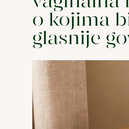
vaginalna f
o kojima b
glasnije go