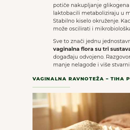
potiče nakupljanje glikogena 
laktobacili metaboliziraju u m
Stabilno kiselo okruženje. Kad
može oscilirati i mikrobiološk
Sve to znači jednu jednostav
vaginalna flora su tri sustav
događaju odvojeno. Razgovor 
manje nelagode i više stvarni
VAGINALNA RAVNOTEŽA – TIHA P