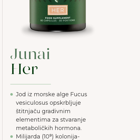
Junai
Her
Jod iz morske alge Fucus
vesiculosus opskrbljuje
štitnjaču gradivnim
elementima za stvaranje
metaboličkih hormona.
Milijarda (10⁹) kolonija-