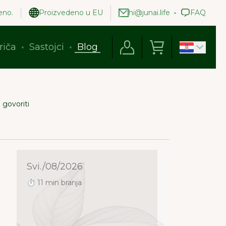
eno.
Proizvedeno u EU
hi@junai.life
FAQ
riča
Sastojci
Blog
 govoriti
Svi./08/2026
⏱ 11 min branja