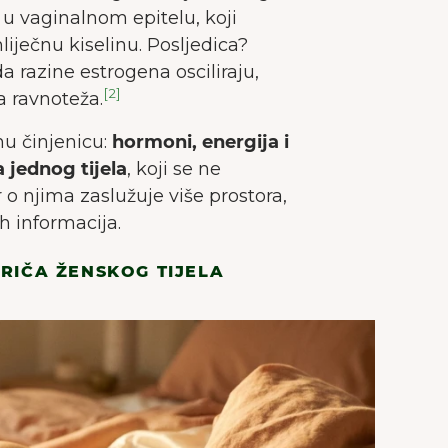
u vaginalnom epitelu, koji
liječnu kiselinu. Posljedica?
a razine estrogena osciliraju,
[2]
a ravnoteža.
nu činjenicu:
hormoni, energija i
a jednog tijela
, koji se ne
o njima zaslužuje više prostora,
h informacija.
RIČA ŽENSKOG TIJELA