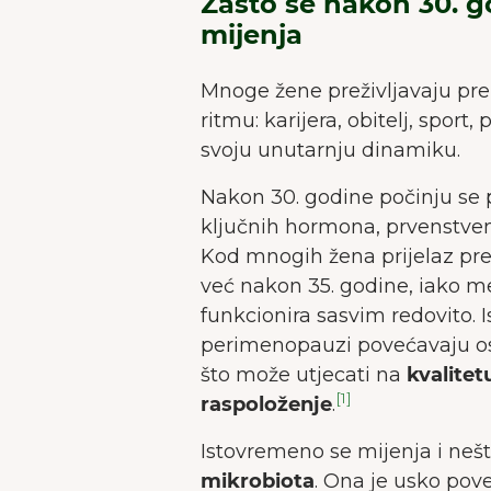
Zašto se nakon 30. 
Naša
mijenja
Mnoge žene preživljavaju pr
ritmu: karijera, obitelj, sport, 
svoju unutarnju dinamiku.
Nakon 30. godine počinju se 
ključnih hormona, prvenstv
Kod mnogih žena prijelaz pre
već nakon 35. godine, iako me
funkcionira sasvim redovito. 
perimenopauzi povećavaju os
što može utjecati na
kvalitet
[1]
raspoloženje
.
Istovremeno se mijenja i neš
mikrobiota
. Ona je usko pov