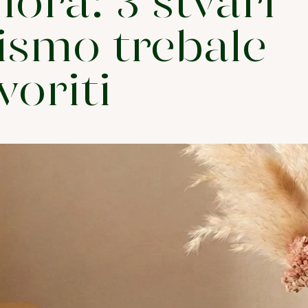
lora: 3 stvari
ismo trebale
voriti