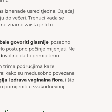
ramo.
s iznenade usred tjedna. Osjećaj
ju do večeri. Trenuci kada se
ne znamo zaista je li to
bale govoriti glasnije
, posebno
elo postupno počinje mijenjati. Ne
dovoljno da to primijetimo.
im trima područjima kaže
ura: kako su međusobno povezana
ja i zdrava vaginalna flora
, i što
o primijeniti u svakodnevnoj
DOBRODOŠLI NA JUNAI.