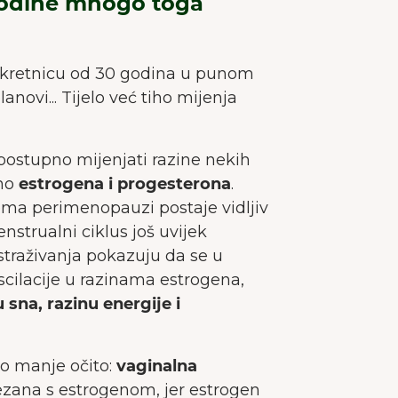
godine mnogo toga
 web stranica koristi kolačiće kako bi pružila što 
korisničko iskustvo.
Više o kolačićima
ekretnicu od 30 godina u punom
Prihvati sve
Prihvati neophodne
planovi... Tijelo već tiho mijenja
Preferencije
postupno mijenjati razine nekih
eno
estrogena i progesterona
.
ma perimenopauzi postaje vidljiv
nstrualni ciklus još uvijek
Istraživanja pokazuju da se u
cilacije u razinama estrogena,
u sna, razinu energije i
to manje očito:
vaginalna
ezana s estrogenom, jer estrogen