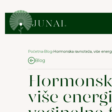
Početna
›
Blog
›
Hormonska ravnoteža, više energije
Blog
Hormonska
više energi