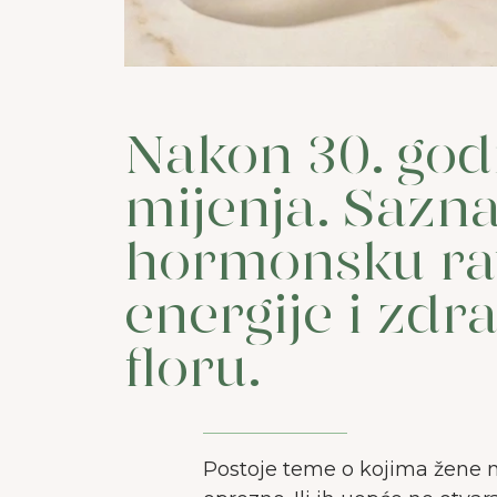
Nakon 30. godi
mijenja. Sazna
hormonsku rav
energije i zdr
floru.
Postoje teme o kojima žene