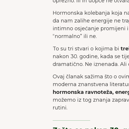
oprezno. Ili ih uopće ne otva
Hormonska kolebanja koja na
da nam zalihe energije ne tra
intimno osjećanje promijeni i 
“normalno” ili ne.
To su tri stvari o kojima bi
tre
nakon 30. godine, kada se tij
dramatično. Ne iznenada. Ali 
Ovaj članak sažima što o ov
moderna znanstvena literat
hormonska ravnoteža, energi
možemo iz tog znanja zaprav
rutini.