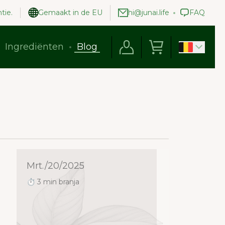
tie.
Gemaakt in de EU
hi@junai.life
FAQ
Ingrediënten
Blog
Mrt./20/2025
⏱ 3 min branja