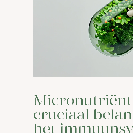
Micronutriënt
cruciaal belan
het immuunsy