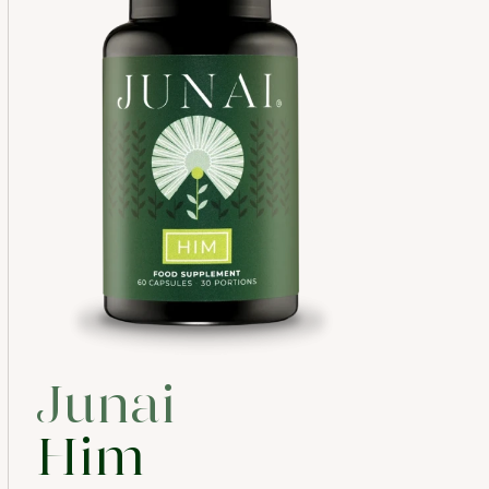
Junai
Him