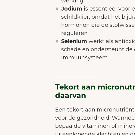
werking.
Jodium
is essentieel voor
schildklier, omdat het bijd
hormonen die de stofwissel
reguleren.
Selenium
werkt als antioxi
schade en ondersteunt de
immuunsysteem.
Tekort aan micronut
daarvan
Een tekort aan micronutriën
voor de gezondheid. Wannee
bepaalde vitaminen of miner
uiteenlopende klachten en 