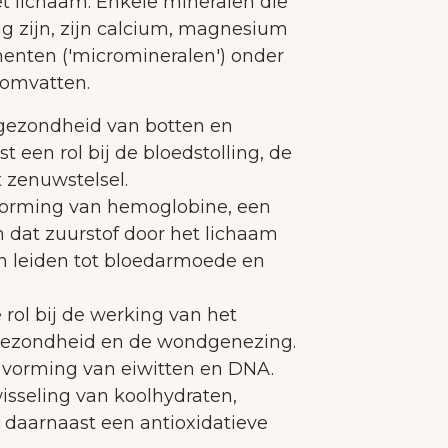
t lichaam. Enkele mineralen die
g zijn, zijn calcium, magnesium
menten ('micromineralen') onder
 omvatten.
 gezondheid van botten en
t een rol bij de bloedstolling, de
 zenuwstelsel.
 vorming van hemoglobine, een
n dat zuurstof door het lichaam
kan leiden tot bloedarmoede en
 rol bij de werking van het
ezondheid en de wondgenezing.
e vorming van eiwitten en DNA.
wisseling van koolhydraten,
t daarnaast een antioxidatieve