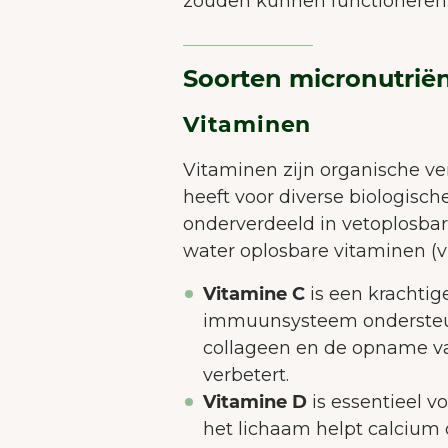
zouden kunnen functioneren
Soorten micronutriën
Vitaminen
Vitaminen zijn organische ve
heeft voor diverse biologisch
onderverdeeld in vetoplosbare
water oplosbare vitaminen (v
Vitamine C
is een krachtig
immuunsysteem ondersteun
collageen en de opname va
verbetert.
Vitamine D
is essentieel 
het lichaam helpt calcium
Op 