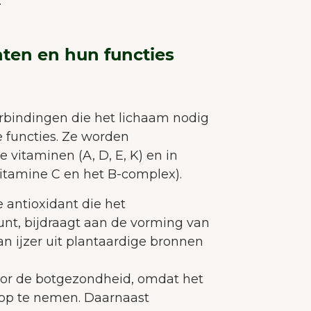
.
ten en hun functies
rbindingen die het lichaam nodig
e functies. Ze worden
 vitaminen (A, D, E, K) en in
itamine C en het B-complex).
e antioxidant die het
t, bijdraagt aan de vorming van
n ijzer uit plantaardige bronnen
WELKOM BIJ JUNAIU.
voor de botgezondheid, omdat het
 op te nemen. Daarnaast
onze website gebruiken wij cookies die ons helpe