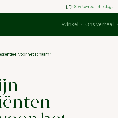
100% tevredenheidsgaran
Winkel
Ons verhaal
ssentieel voor het lichaam?
jn
iënten