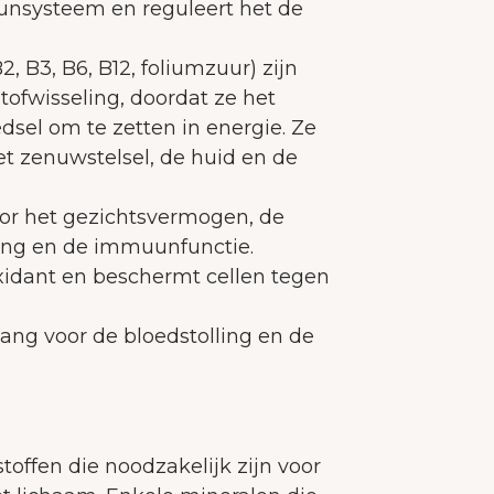
unsysteem en reguleert het de
ebruikerservaring te verbeteren.
Meer over cooki
B2, B3, B6, B12, foliumzuur) zijn
Alles accepteren
tofwisseling, doordat ze het
Alleen noodzakelijke accepteren
edsel om te zetten in energie. Ze
t zenuwstelsel, de huid en de
Aanpassen
oor het gezichtsvermogen, de
nting en de immuunfunctie.
xidant en beschermt cellen tegen
.
lang voor de bloedstolling en de
toffen die noodzakelijk zijn voor