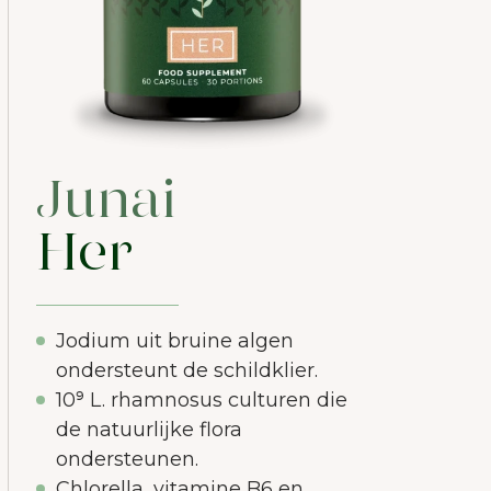
Junai
Her
Jodium uit bruine algen
ondersteunt de schildklier.
10⁹ L. rhamnosus culturen die
de natuurlijke flora
ondersteunen.
Chlorella, vitamine B6 en