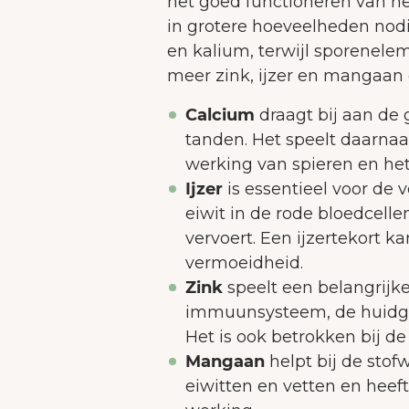
het goed functioneren van he
in grotere hoeveelheden nodi
en kalium, terwijl sporenele
meer zink, ijzer en mangaan
Calcium
draagt bij aan de
tanden. Het speelt daarnaas
werking van spieren en het
Ijzer
is essentieel voor de
eiwit in de rode bloedcelle
vervoert. Een ijzertekort 
vermoeidheid.
Zink
speelt een belangrijke
immuunsysteem, de huidg
Het is ook betrokken bij d
Mangaan
helpt bij de stof
eiwitten en vetten en heef