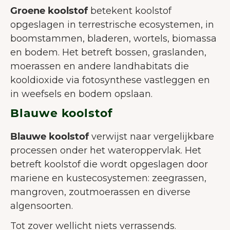
gebruikerservaring te verbeteren.
Groene koolstof
betekent koolstof
Meer over cookies
opgeslagen in terrestrische ecosystemen, in
boomstammen, bladeren, wortels, biomassa
Alles accepteren
en bodem. Het betreft bossen, graslanden,
Alleen noodzakelijke
moerassen en andere landhabitats die
accepteren
kooldioxide via fotosynthese vastleggen en
in weefsels en bodem opslaan.
Aanpassen
Blauwe koolstof
Blauwe koolstof
verwijst naar vergelijkbare
processen onder het wateroppervlak. Het
betreft koolstof die wordt opgeslagen door
mariene en kustecosystemen: zeegrassen,
mangroven, zoutmoerassen en diverse
algensoorten.
Tot zover wellicht niets verrassends.