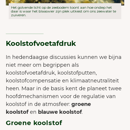
Het golvende licht op de zeebodem toont aan hoe ondiep het
daar is waar het blaaswier zijn plek uitkiest om ons zeewater te
zuiveren.
Koolstofvoetafdruk
In hedendaagse discussies kunnen we bijna
niet meer om begrippen als
koolstofvoetafdruk, koolstofputten,
koolstofcompensatie en klimaatneutraliteit
heen. Maar in de basis kent de planeet twee
hoofdmechanismen voor de regulatie van
koolstof in de atmosfeer:
groene
WELKOM BIJ JUNAIU.
koolstof
en
blauwe koolstof
.
Op onze website gebruiken wij
Groene koolstof
cookies die ons helpen de