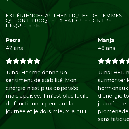
EXPÉRIENCES AUTHENTIQUES DE FEMMES
QUI ONT TROQUÉ LA FATIGUE CONTRE
L’ÉQUILIBRE.
Manja
48 ans
r me donne un
Junai HER m'a aidée à 
 de stabilité. Mon
surmonter les changem
est plus dispersée,
hormonaux et à rester p
ée. Il m'est plus facile
d'énergie tout au long d
onner pendant la
journée. Je profite à no
 je dors mieux la nuit.
promenades et des renc
sans fatigue.