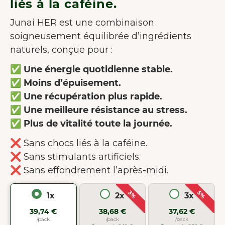
liés à la caféine.
Junai HER est une combinaison
soigneusement équilibrée d’ingrédients
naturels, conçue pour :
✅ Une énergie quotidienne stable.
✅
Moins d’épuisement.
✅
Une récupération plus rapide.
✅
Une meilleure résistance au stress.
✅
Plus de vitalité toute la journée.
❌ Sans chocs liés à la caféine.
❌ Sans stimulants artificiels.
❌ Sans effondrement l’après-midi.
3%
5%
1x
2x
3x
39,74 €
38,68 €
37,62 €
/pack
/pack
/pack