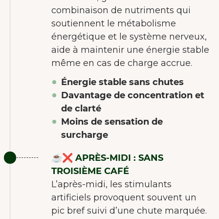
combinaison de nutriments qui
soutiennent le métabolisme
énergétique et le système nerveux,
aide à maintenir une énergie stable
même en cas de charge accrue.
Énergie stable sans chutes
Davantage de concentration et
de clarté
Moins de sensation de
surcharge
☕️❌ APRÈS-MIDI : SANS
TROISIÈME CAFÉ
BIENVENUE CHEZ JUNAIU.
L’après-midi, les stimulants
artificiels provoquent souvent un
Nous utilisons des cookies sur notre
pic bref suivi d’une chute marquée.
site web afin d'améliorer l'expérience