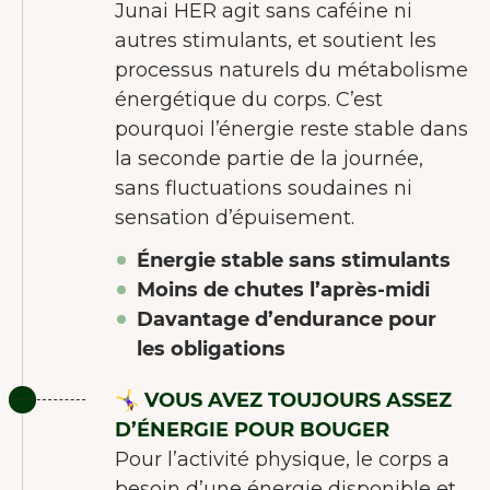
Junai HER agit sans caféine ni
utilisateur.
En savoir plus sur les
autres stimulants, et soutient les
cookies
processus naturels du métabolisme
énergétique du corps. C’est
Tout accepter
pourquoi l’énergie reste stable dans
Accepter seulement les
la seconde partie de la journée,
essentiels
sans fluctuations soudaines ni
Personnaliser
sensation d’épuisement.
Énergie stable sans stimulants
Moins de chutes l’après-midi
Davantage d’endurance pour
les obligations
🤸‍♀️ VOUS AVEZ TOUJOURS ASSEZ
D’ÉNERGIE POUR BOUGER
Pour l’activité physique, le corps a
besoin d’une énergie disponible et