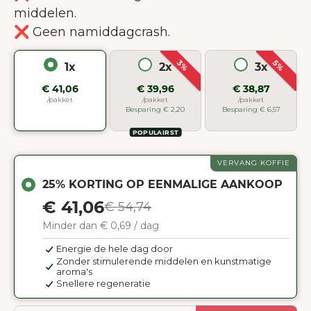
middelen.
❌ Geen namiddagcrash.
3%
5%
1x
2x
3x
€ 41,06
€ 39,96
€ 38,87
/pakket
/pakket
/pakket
Besparing € 2,20
Besparing € 6,57
POPULAIRST
VERVANG KOFFIE
25% KORTING OP EENMALIGE AANKOOP
€ 41,06
€ 54,74
Minder dan € 0,69 / dag
Energie de hele dag door
Zonder stimulerende middelen en kunstmatige
aroma's
Snellere regeneratie