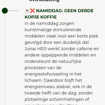
gebruikerservaring te verbeteren.
Meer over cookies
☕️❌ NAMIDDAG: GEEN DERDE
KOPJE KOFFIE
Alles accepteren
In de namiddag zorgen
kunstmatige stimulerende
Alleen noodzakelijke
middelen vaak voor een korte piek
accepteren
gevolgd door een duidelijk dal.
Aanpassen
Junai HER werkt zonder cafeïne en
andere oppeppende middelen en
ondersteunt de natuurlijke
processen van de
energiestofwisseling in het
lichaam. Daardoor blijft het
energieniveau stabiel, ook in de
tweede helft van de dag, zonder
plotselinge schommelingen of