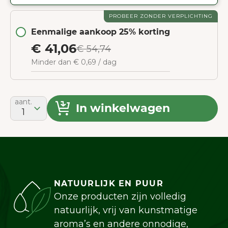
PROBEER ZONDER VERPLICHTING
Eenmalige aankoop 25% korting
€ 41,06
€ 54,74
Minder dan € 0,69 / dag
aant.
In winkelwagen
1
NATUURLIJK EN PUUR
Onze producten zijn volledig
natuurlijk, vrij van kunstmatige
aroma’s en andere onnodige,