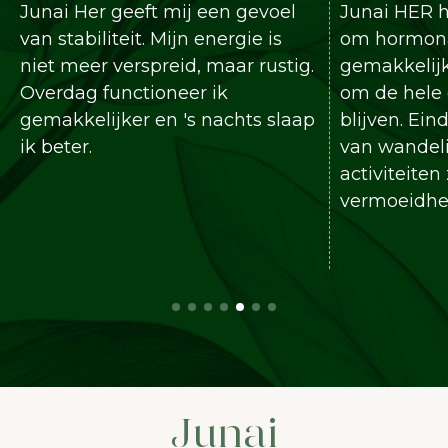
Junai Her geeft mij een gevoel
Junai HER hee
van stabiliteit. Mijn energie is
om hormonale
niet meer verspreid, maar rustig.
gemakkelijker
Overdag functioneer ik
om de hele dag
gemakkelijker en 's nachts slaap
blijven. Eindel
ik beter.
van wandeling
activiteiten z
vermoeidheid.
Junai