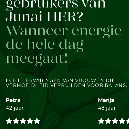
gebruikers van
Junai HER?
Wanneer energie
de hele dag
meegaat!
ECHTE ERVARINGEN VAN VROUWEN DIE
VERMOEIDHEID VERRUILDEN VOOR BALANS.
Petra
Manja
42 jaar
48 jaar