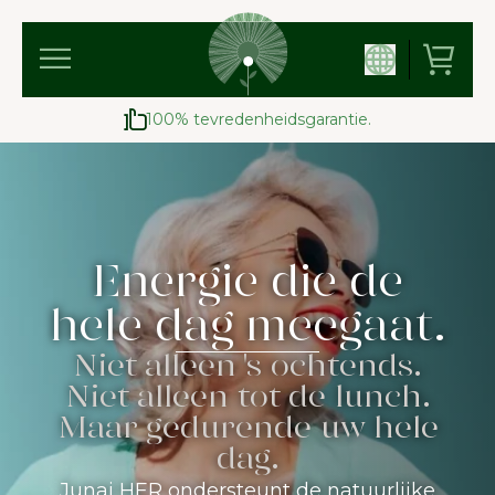
100% tevredenheidsgarantie.
Energie die de
hele dag meegaat.
Niet alleen 's ochtends.
Niet alleen tot de lunch.
Maar gedurende uw hele
dag.
Junai HER ondersteunt de natuurlijke