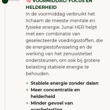
🧠 VOORMIDDAG: FOCUS EN
HELDERHEID
In de voormiddag verbruikt het
lichaam de meeste mentale en
fysieke energie. Junai HER helpt
met een combinatie van
geselecteerde voedingsstoffen, die
de energiestofwisseling en de
werking van het zenuwstelsel
ondersteunen, om ook bij grotere
belasting stabiele energie te
behouden.
Stabiele energie zonder dalen
WELKOM BIJ JUNAIU.
Meer concentratie en
helderheid
Op onze website gebruiken wij
Minder gevoel van
cookies die ons helpen de
overbelasting