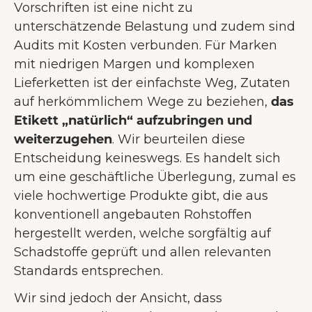
Vorschriften ist eine nicht zu
unterschätzende Belastung und zudem sind
Audits mit Kosten verbunden. Für Marken
WILLKOMMEN BEI JUNAI.
mit niedrigen Margen und komplexen
Lieferketten ist der einfachste Weg, Zutaten
Unsere Website verwendet Cookies
auf herkömmlichem Wege zu beziehen,
das
um dir das bestmögliche
Etikett „natürlich“ aufzubringen und
Nutzererlebnis zu bieten.
Mehr über
weiterzugehen
. Wir beurteilen diese
Cookies
Entscheidung keineswegs. Es handelt sich
um eine geschäftliche Überlegung, zumal es
Alle akzeptieren
viele hochwertige Produkte gibt, die aus
Nur notwendige Cookies
konventionell angebauten Rohstoffen
akzeptieren
hergestellt werden, welche sorgfältig auf
Präferenzen
Schadstoffe geprüft und allen relevanten
Standards entsprechen.
Wir sind jedoch der Ansicht, dass