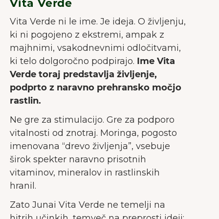
Vita Verde
Vita Verde ni le ime. Je ideja. O življenju,
ki ni pogojeno z ekstremi, ampak z
majhnimi, vsakodnevnimi odločitvami,
ki telo dolgoročno podpirajo.
Ime Vita
Verde toraj predstavlja življenje,
podprto z naravno prehransko močjo
rastlin.
Ne gre za stimulacijo. Gre za podporo
vitalnosti od znotraj. Moringa, pogosto
imenovana “drevo življenja”, vsebuje
širok spekter naravno prisotnih
vitaminov, mineralov in rastlinskih
hranil.
Zato Junai Vita Verde ne temelji na
hitrih učinkih, temveč na preprosti ideji: