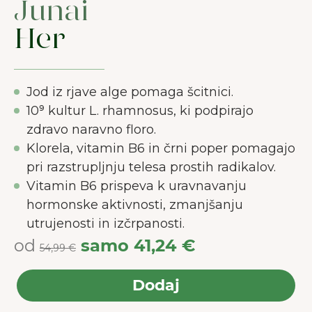
Junai
Her
Jod iz rjave alge pomaga šcitnici.
10⁹ kultur L. rhamnosus, ki podpirajo
zdravo naravno floro.
Klorela, vitamin B6 in črni poper pomagajo
pri razstrupljnju telesa prostih radikalov.
Vitamin B6 prispeva k uravnavanju
hormonske aktivnosti, zmanjšanju
utrujenosti in izčrpanosti.
od
samo
41,24 €
54,99 €
Dodaj