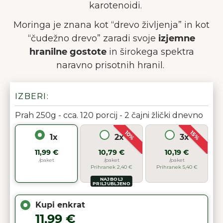
karotenoidi.
Moringa je znana kot “drevo življenja” in kot
“čudežno drevo” zaradi svoje
izjemne
hranilne gostote
in širokega spektra
naravno prisotnih hranil.
IZBERI:
Prah 250g - cca. 120 porcij - 2 čajni žlički dnevno
10%
15%
1x
2x
3x
11,99 €
10,79 €
10,19 €
/paket
/paket
/paket
Prihranek 2,40 €
Prihranek 5,40 €
NAJBOLJ
PRILJUBLJENO
Kupi enkrat
11,99 €