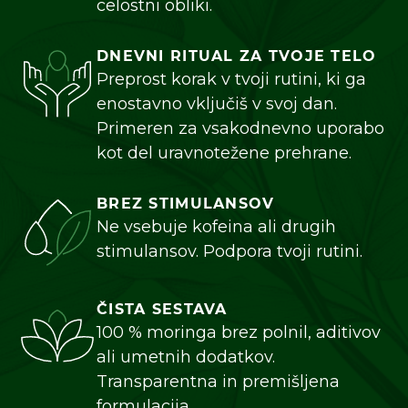
celostni obliki.
DNEVNI RITUAL ZA TVOJE TELO
Preprost korak v tvoji rutini, ki ga
enostavno vključiš v svoj dan.
Primeren za vsakodnevno uporabo
kot del uravnotežene prehrane.
BREZ STIMULANSOV
Ne vsebuje kofeina ali drugih
stimulansov. Podpora tvoji rutini.
ČISTA SESTAVA
100 % moringa brez polnil, aditivov
DOBRODOŠLI PRI JUNAIU.
ali umetnih dodatkov.
Transparentna in premišljena
Na naši spletni strani uporabljamo
formulacija.