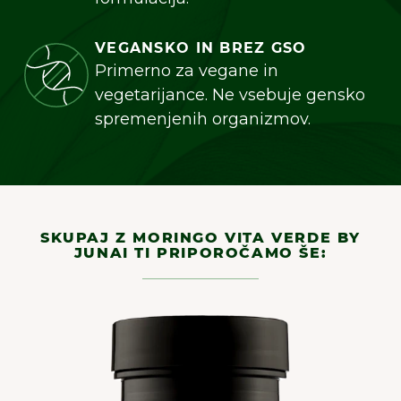
piškotke, ki nam pomagajo izboljšati
uporabniško izkušnjo.
Več o piškotkih
VEGANSKO IN BREZ GSO
Primerno za vegane in
Sprejmi vse
vegetarijance. Ne vsebuje gensko
Sprejmi nujne
spremenjenih organizmov.
Prilagodi
SKUPAJ Z MORINGO VITA VERDE BY
JUNAI TI PRIPOROČAMO ŠE: