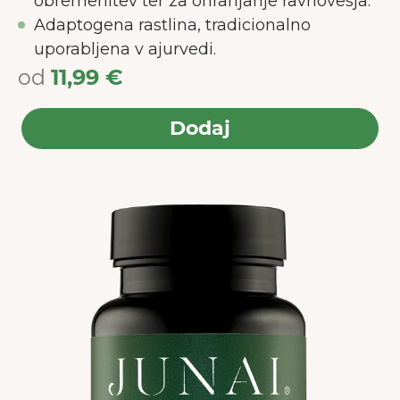
obremenitev ter za ohranjanje ravnovesja.
Adaptogena rastlina, tradicionalno
uporabljena v ajurvedi.
od
11,99 €
Dodaj