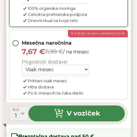
100% organska moringa
Celostna prehranska podpora
Dnevni ritual za tvoje telo
9 ESENCIALNIH AMINOKISLIN
Mesečna naročnina
7,67 €
11,99 €
/ na mesec
Pogostost dostave:
Prihrani vsak mesec
Hitra dostava
Po 6. mesecih te čaka darilo
kol
V voziček
1
Brezplačna dostava nad 50 €