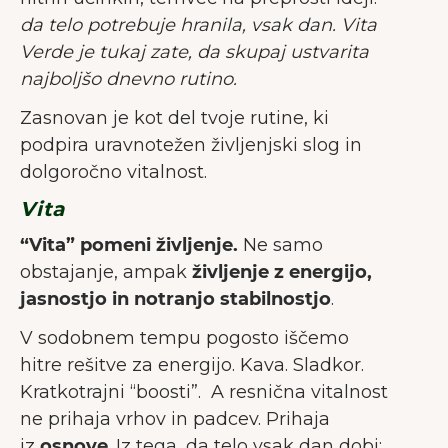
da telo potrebuje hranila, vsak dan. Vita
Verde je tukaj zate, da skupaj ustvarita
najboljšo dnevno rutino.
Zasnovan je kot del tvoje rutine, ki
podpira uravnotežen življenjski slog in
dolgoročno vitalnost.
Vita
“Vita” pomeni življenje.
Ne samo
obstajanje, ampak
življenje z energijo,
jasnostjo in notranjo stabilnostjo
.
V sodobnem tempu pogosto iščemo
hitre rešitve za energijo. Kava. Sladkor.
Kratkotrajni “boosti”. A resnična vitalnost
ne prihaja vrhov in padcev. Prihaja
iz
osnove
. Iz tega, da telo vsak dan dobi: