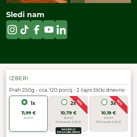
Sledi nam
IZBERI:
Prah 250g - cca. 120 porcij - 2 čajni žlički dnevno
10%
15%
1x
2x
3x
11,99 €
10,79 €
10,19 €
/paket
/paket
/paket
Prihranek 2,40 €
Prihranek 5,40 €
NAJBOLJ
PRILJUBLJENO