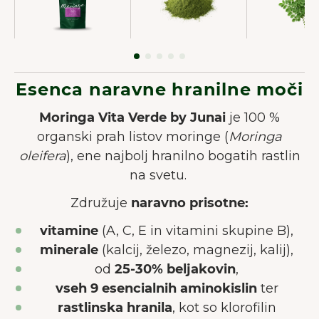
Esenca naravne hranilne moči
Moringa Vita Verde by Junai
je 100 %
organski prah listov moringe (
Moringa
oleifera
), ene najbolj hranilno bogatih rastlin
na svetu.
Združuje
naravno prisotne:
vitamine
(A, C, E in vitamini skupine B),
minerale
(kalcij, železo, magnezij, kalij),
od
25-30% beljakovin
,
vseh 9 esencialnih aminokislin
ter
rastlinska hranila
, kot so klorofilin