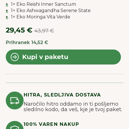
1× Eko Reishi Inner Sanctum
1× Eko Ashwagandha Serene State
1× Eko Moringa Vita Verde
29,45 €
43,97 €
Prihranek 14,52 €
Kupi v paketu
HITRA, SLEDLJIVA DOSTAVA
Naročilo hitro oddamo in ti pošljemo
sledilno kodo, da veš, kje je tvoj paket.
100% VAREN NAKUP