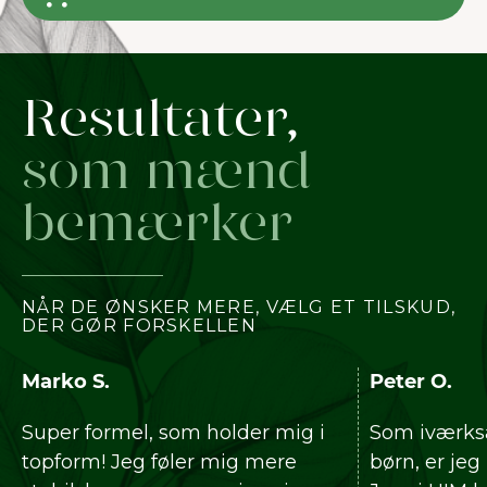
Resultater,
som mænd
bemærker
NÅR DE ØNSKER MERE, VÆLG ET TILSKUD,
DER GØR FORSKELLEN
Peter O.
Kle
 mig i
Som iværksætter og far til tre
Jeg 
ere
børn, er jeg konstant på farten.
fordi