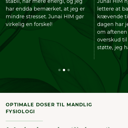
g jeg
Junai HIM hjælper mig med
mænd
eg er
lettere at balancere en
jeg 
M gør
krævende tidsplan. I løbet af
mit
dagen har jeg mere energi, og
mind
om aftenen har jeg stadig
pass
overskud til familien. Det er den
Til 
støtte, jeg har haft brug for.
rest
på ét
OPTIMALE DOSER TIL MANDLIG
FYSIOLOGI