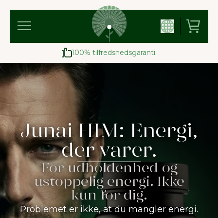
100% tilfredshedsgaranti.
Fremstillet i EU
Junai HIM: Energi,
der varer.
For udholdenhed og
ustoppelig energi. Ikke
kun for dig.
Problemet er ikke, at du mangler energi.