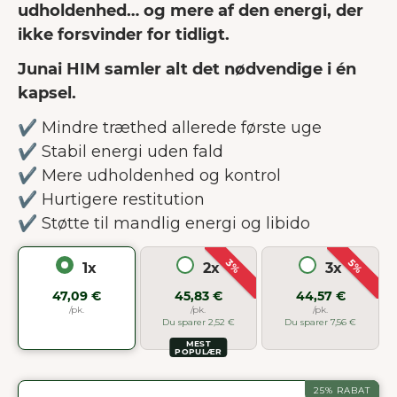
udholdenhed… og mere af den energi, der
ikke forsvinder for tidligt.
Junai HIM samler alt det nødvendige i én
kapsel.
✔ Mindre træthed allerede første uge
✔ Stabil energi uden fald
✔ Mere udholdenhed og kontrol
✔ Hurtigere restitution
✔ Støtte til mandlig energi og libido
3%
5%
1x
2x
3x
47,09 €
45,83 €
44,57 €
/pk.
/pk.
/pk.
Du sparer 2,52 €
Du sparer 7,56 €
MEST
POPULÆR
25% RABAT