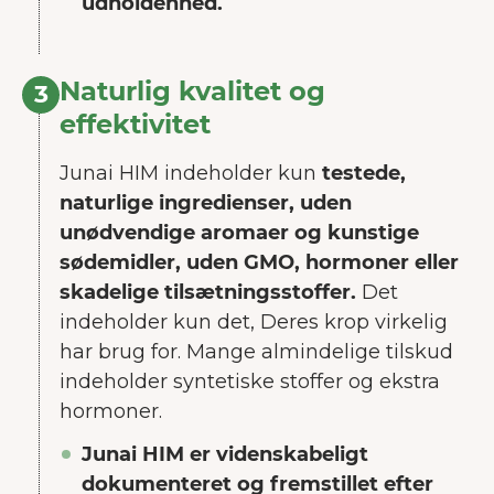
udholdenhed.
Naturlig kvalitet og
3
effektivitet
Junai HIM indeholder kun
testede,
naturlige ingredienser, uden
unødvendige aromaer og kunstige
sødemidler, uden GMO, hormoner eller
skadelige tilsætningsstoffer.
Det
indeholder kun det, Deres krop virkelig
VELKOMMEN TIL JUNAIU.
har brug for. Mange almindelige tilskud
indeholder syntetiske stoffer og ekstra
Vi anvender cookies på vores
hormoner.
hjemmeside, som hjælper os med at
forbedre brugeroplevelsen.
Mere om
Junai HIM er videnskabeligt
cookies
dokumenteret og fremstillet efter