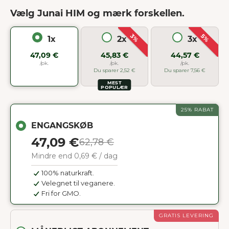
Vælg Junai HIM og mærk forskellen.
3%
5%
1x
2x
3x
47,09 €
45,83 €
44,57 €
/pk.
/pk.
/pk.
Du sparer 2,52 €
Du sparer 7,56 €
MEST
POPULÆR
25% RABAT
ENGANGSKØB
47,09 €
62,78 €
Mindre end 0,69 € / dag
100% naturkraft.
Velegnet til veganere.
Fri for GMO.
GRATIS LEVERING