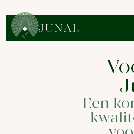
Vo
J
Een kor
kwalit
voo