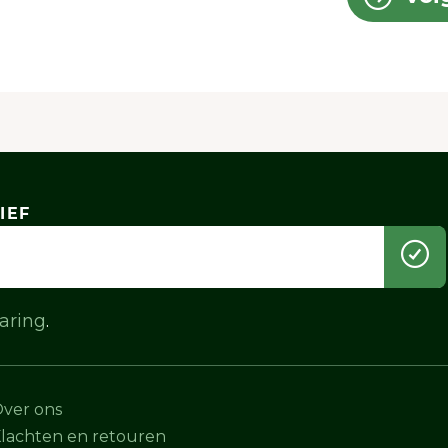
Alleen noodzakelijke accepteren
Aanpassen
IEF
laring
.
ver ons
lachten en retouren