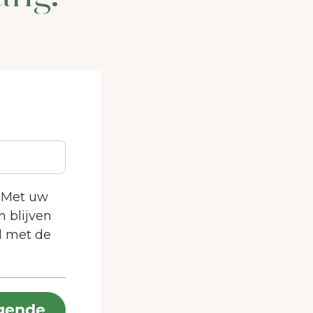
. Met uw
m blijven
d met de
n de
es
gende