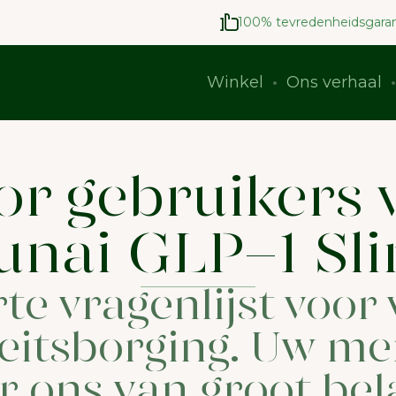
100% tevredenheidsgaran
Winkel
Ons verhaal
or gebruikers 
unai GLP-1 Sl
te vragenlijst voor
eitsborging. Uw me
r ons van groot bel