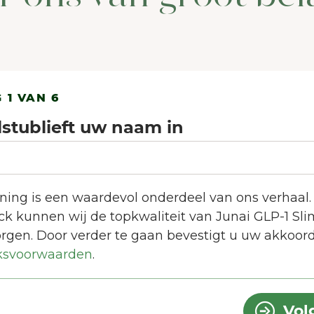
 1 VAN 6
lstublieft uw naam in
ing is een waardevol onderdeel van ons verhaal
k kunnen wij de topkwaliteit van Junai GLP-1 Sli
WELKOM BIJ JUNAIU.
rgen. Door verder te gaan bevestigt u uw akkoor
ksvoorwaarden
.
onze website gebruiken wij cookies die ons helpe
ebruikerservaring te verbeteren.
Meer over cooki
Vol
Alles accepteren