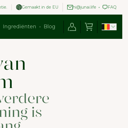
tie.
Gemaakt in de EU
hi@junai.life
FAQ
Ingrediënten
Blog
van
im
 verdere
ning is
ang.