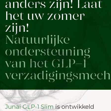
anders zijn! Laat
het uw zomer
zijn!
Natuurlijke
ondersteuning
van het GLP-1
verzadigingsmech
Junai GLP-1 Slim
is ontwikkeld