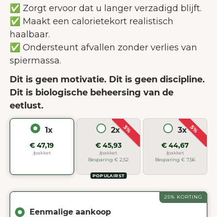
✅ Zorgt ervoor dat u langer verzadigd blijft.
✅ Maakt een calorietekort realistisch
haalbaar.
✅ Ondersteunt afvallen zonder verlies van
spiermassa.
Dit is geen motivatie. Dit is geen discipline.
Dit is biologische beheersing van de
eetlust.
3%
5%
1x
2x
3x
€ 47,19
€ 45,93
€ 44,67
/pakket
/pakket
/pakket
Besparing € 2,52
Besparing € 7,56
POPULAIRST
25% KORTING
Eenmalige aankoop