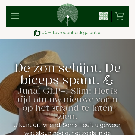
100% tevredenheidsgarantie.
De zon schijnt. De
biceps spant. 💪
Junai GLP-1 Slim: Het is
tijd om uw nieuwe vorm
op het strand te laten
zien.
U kunt dit, vriend. Soms heeft u gewoon
wat steun nodig, net zoals in de