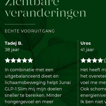
Zichtbare
veranderingen
ECHTE VOORUITGANG
Tadej B.
Uros
38 jaar
41 jaar
In combinatie met een
Het heeft mij 
uitgebalanceerd dieet en
het overeten i
lichaamsbeweging helpt Junai
voel me meer 
GLP-1 Slim mij mijn doelen
Ook schommel
sneller te bereiken. Minder
energieniveau 
hongergevoel en meer
Ik ben niet va