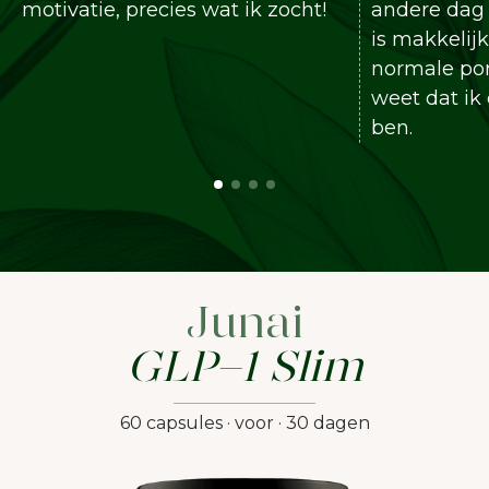
motivatie, precies wat ik zocht!
andere dag af
is makkelijke
normale porti
weet dat ik o
ben.
Junai
GLP-1 Slim
60 capsules · voor · 30 dagen