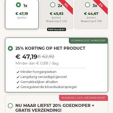
3%
5%
1x
2x
3x
€ 47,19
€ 45,93
€ 44,67
/pakket
/pakket
/pakket
Besparing € 2,52
Besparing € 7,56
POPULAIRST
EENMALIGE AANKOOP
25% KORTING OP HET PRODUCT
€ 47,19
€ 62,92
Minder dan € 0,88 / dag
Minder hongerpieken
Langdurig verzadigd gevoel
Gemakkelijker afvallen
Gereguleerde bloedsuikerspiegel
MAANDELIJKS ABONNEMENT
NU MAAR LIEFST 20% GOEDKOPER +
GRATIS VERZENDING!