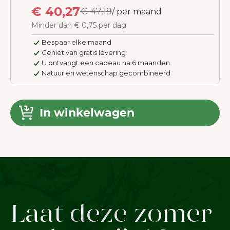
€ 40,27
€ 47,19
/ per maand
Minder dan € 0,75 per dag
Bespaar elke maand
Geniet van gratis levering
U ontvangt een cadeau na 6 maanden
Natuur en wetenschap gecombineerd
WELKOM BIJ JUNAIU.
Op onze website gebruiken wij cookies die
In winkelwagen
gebruikerservaring te verbeteren.
Meer o
Alles accepteren
Alleen noodzakelijke accepter
Aanpassen
Laat deze zomer