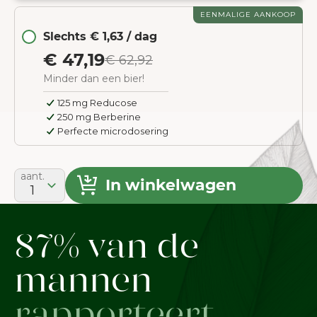
EENMALIGE AANKOOP
Slechts € 1,63 / dag
€ 47,19
€ 62,92
Minder dan een bier!
125 mg Reducose
250 mg Berberine
Perfecte microdosering
aant.
In winkelwagen
1
87% van de
mannen