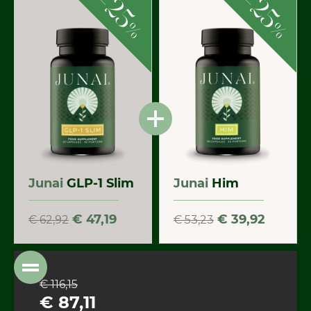
-
-
25
25
%
%
Junai
GLP-1 Slim
Junai
Him
€ 47,19
€ 39,92
€ 62,92
€ 53,23
€ 116,15
€ 87,11