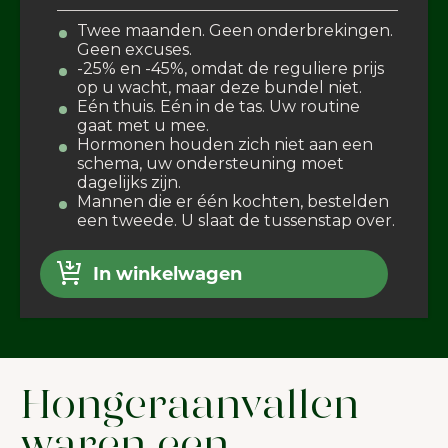
Twee maanden. Geen onderbrekingen.
Geen excuses.
-25% en -45%, omdat de reguliere prijs
op u wacht, maar deze bundel niet.
Eén thuis. Eén in de tas. Uw routine
gaat met u mee.
Hormonen houden zich niet aan een
schema, uw ondersteuning moet
dagelijks zijn.
Mannen die er één kochten, bestelden
een tweede. U slaat de tussenstap over.
In winkelwagen
WELKOM BIJ JUNAIU.
Hongeraanvallen
Op onze website gebruiken wij
cookies die ons helpen de