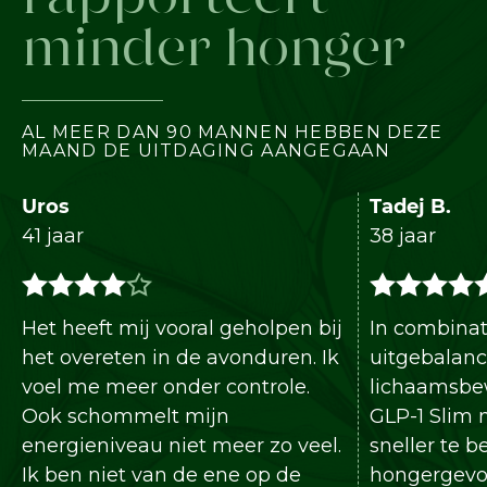
rapporteert
minder honger
AL MEER DAN 90 MANNEN HEBBEN DEZE
MAAND DE UITDAGING AANGEGAAN
Tadej B.
38 jaar
 vooral geholpen bij
In combinatie met een
in de avonduren. Ik
uitgebalanceerd dieet en
 onder controle.
lichaamsbeweging helpt J
lt mijn
GLP-1 Slim mij mijn doelen
 niet meer zo veel.
sneller te bereiken. Minder
an de ene op de
hongergevoel en meer