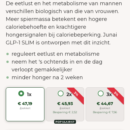
De eetlust en het metabolisme van mannen
verschillen biologisch van die van vrouwen.
Meer spiermassa betekent een hogere
caloriebehoefte en krachtigere
hongersignalen bij caloriebeperking. Junai
GLP-1 SLIM is ontworpen met dit inzicht.
reguleert eetlust en metabolisme
neem het 's ochtends in en de dag
verloopt gemakkelijker
minder honger na 2 weken
3%
5%
1x
2x
3x
€ 47,19
€ 45,93
€ 44,67
/pakket
/pakket
/pakket
Besparing € 2,52
Besparing € 7,56
POPULAIRST