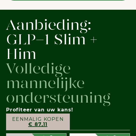
Aanbieding:
GLP-1 Slim +
Him
Volledige
mannelijke
ondersteuning
Profiteer van uw kans!
EENMALIG KOPEN
€ 87,11