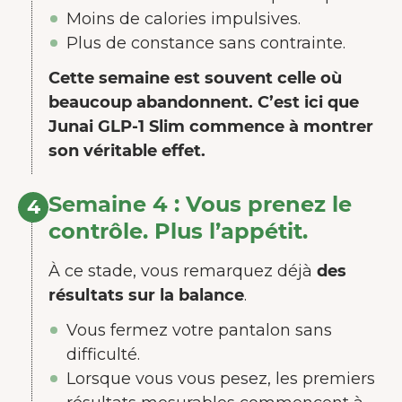
utilisateur.
En savoir plus sur les
Moins de calories impulsives.
cookies
Plus de constance sans contrainte.
Cette semaine est souvent celle où
Tout accepter
beaucoup abandonnent. C’est ici que
Accepter seulement les
Junai GLP-1 Slim commence à montrer
essentiels
son véritable effet.
Personnaliser
Semaine 4 : Vous prenez le
4
contrôle. Plus l’appétit.
À ce stade, vous remarquez déjà
des
résultats sur la balance
.
Vous fermez votre pantalon sans
difficulté.
Lorsque vous vous pesez, les premiers