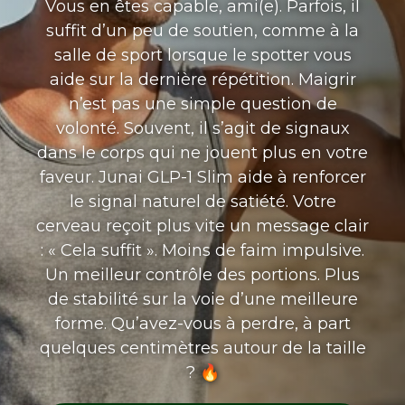
Vous en êtes capable, ami(e). Parfois, il
suffit d’un peu de soutien, comme à la
salle de sport lorsque le spotter vous
aide sur la dernière répétition. Maigrir
n’est pas une simple question de
volonté. Souvent, il s’agit de signaux
dans le corps qui ne jouent plus en votre
faveur. Junai GLP-1 Slim aide à renforcer
le signal naturel de satiété. Votre
cerveau reçoit plus vite un message clair
: « Cela suffit ». Moins de faim impulsive.
Un meilleur contrôle des portions. Plus
de stabilité sur la voie d’une meilleure
forme. Qu’avez-vous à perdre, à part
quelques centimètres autour de la taille
? 🔥