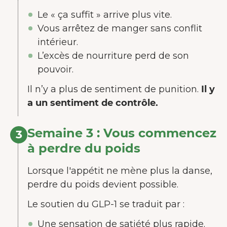
Le « ça suffit » arrive plus vite.
Vous arrêtez de manger sans conflit
intérieur.
L’excès de nourriture perd de son
pouvoir.
Il n’y a plus de sentiment de punition.
Il y
a un sentiment de contrôle.
Semaine 3 : Vous commencez
3
à perdre du poids
Lorsque l'appétit ne mène plus la danse,
perdre du poids devient possible.
BIENVENUE CHEZ JUNAIU.
Le soutien du GLP-1 se traduit par :
Nous utilisons des cookies sur notre
site web afin d'améliorer l'expérience
Une sensation de satiété plus rapide.