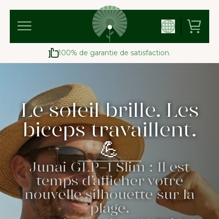
100% de garantie de satisfaction.
Le soleil brille. Les
biceps travaillent.
💪
Junai GLP-1 Slim : Il est
temps d’afficher votre
nouvelle silhouette sur la
plage.