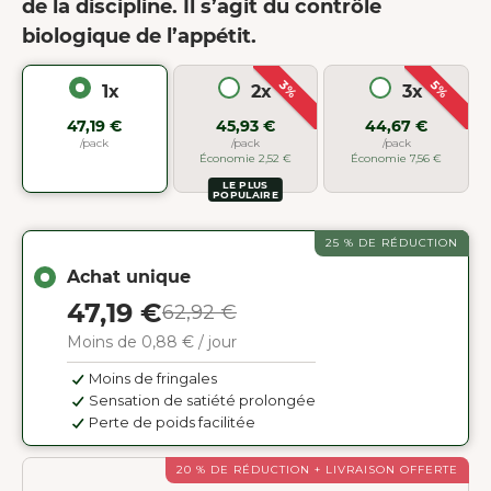
de la discipline. Il s’agit du contrôle
biologique de l’appétit.
3%
5%
1x
2x
3x
47,19 €
45,93 €
44,67 €
/pack
/pack
/pack
Économie 2,52 €
Économie 7,56 €
LE PLUS
POPULAIRE
25 % DE RÉDUCTION
Achat unique
47,19 €
62,92 €
Moins de 0,88 € / jour
Moins de fringales
Sensation de satiété prolongée
Perte de poids facilitée
20 % DE RÉDUCTION + LIVRAISON OFFERTE