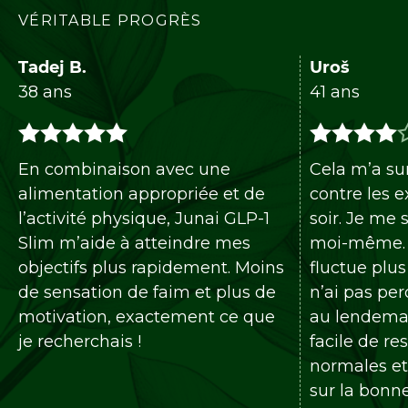
VÉRITABLE PROGRÈS
Tadej B.
Uroš
38 ans
41 ans
En combinaison avec une
Cela m’a surt
alimentation appropriée et de
contre les ex
l’activité physique, Junai GLP-1
soir. Je me s
Slim m’aide à atteindre mes
moi-même. M
objectifs plus rapidement. Moins
fluctue plus 
de sensation de faim et plus de
n’ai pas perd
motivation, exactement ce que
au lendemain,
je recherchais !
facile de res
normales et j
sur la bonne 