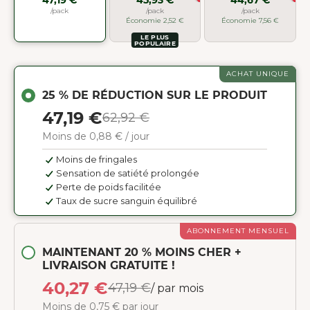
/pack
/pack
/pack
Économie 2,52 €
Économie 7,56 €
LE PLUS
POPULAIRE
ACHAT UNIQUE
25 % DE RÉDUCTION SUR LE PRODUIT
47,19 €
62,92 €
Moins de 0,88 € / jour
Moins de fringales
Sensation de satiété prolongée
Perte de poids facilitée
Taux de sucre sanguin équilibré
ABONNEMENT MENSUEL
MAINTENANT 20 % MOINS CHER +
LIVRAISON GRATUITE !
40,27 €
47,19 €
/ par mois
Moins de 0,75 € par jour