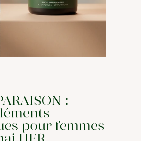
ARAISON :
léments
ues pour femmes
nai HER