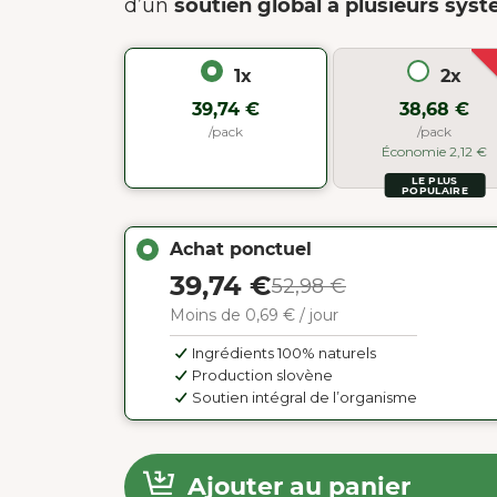
d’un
soutien global à plusieurs sy
1x
2x
39,74 €
38,68 €
/pack
/pack
Économie 2,12 €
LE PLUS
POPULAIRE
Achat ponctuel
39,74 €
52,98 €
Moins de 0,69 € / jour
Ingrédients 100% naturels
Production slovène
Soutien intégral de l’organisme
Ajouter au panier