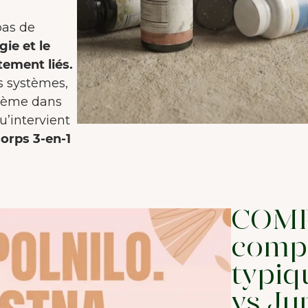
pas de
ie et le
tement liés.
s systèmes,
blème dans
u’intervient
orps 3-en-1
COMP
comp
typiq
vs Ju