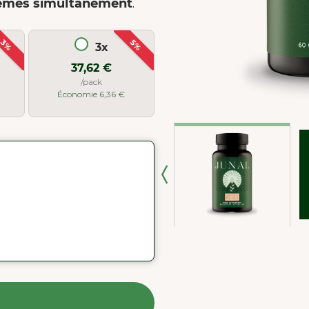
stèmes simultanément
.
3%
5%
3x
37,62 €
/pack
Économie 6,36 €