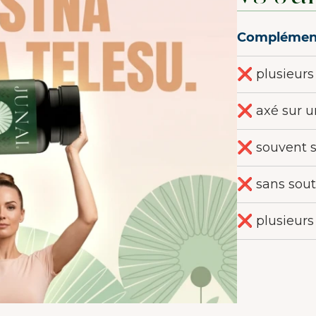
Complément
❌ plusieurs
❌ axé sur u
❌ souvent s
❌ sans sout
❌ plusieurs 
BIENVENUE CHEZ JUNAIU.
Nous utilisons des cookies sur notre site web afin