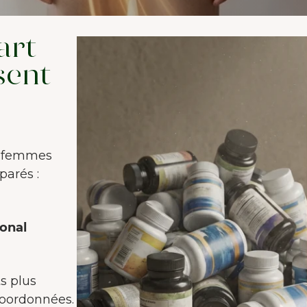
art
sent
s femmes
arés :
monal
ts plus
coordonnées.