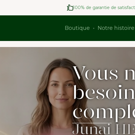
100% de garantie de satisfact
Boutique
Notre histoire
Vous n
besoin
compl
Junai HE