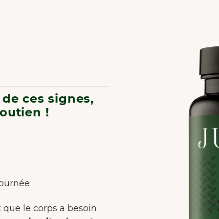
méliorer l'expérience utilisateur.
En savoir plus sur
cookies
Tout accepter
Accepter seulement les essentiels
Personnaliser
 de ces signes,
outien !
journée
 que le corps a besoin