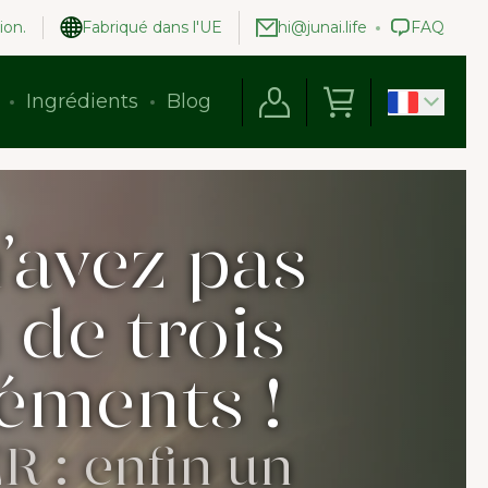
ion.
Fabriqué dans l'UE
hi@junai.life
FAQ
Ingrédients
Blog
’avez pas
 de trois
éments !
R : enfin un