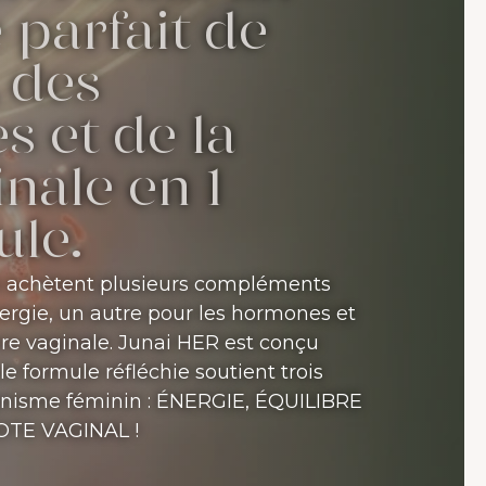
 parfait de
, des
 et de la
inale en 1
ule.
 achètent plusieurs compléments
énergie, un autre pour les hormones et
ore vaginale. Junai HER est conçu
 formule réfléchie soutient trois
ganisme féminin : ÉNERGIE, ÉQUILIBRE
TE VAGINAL !