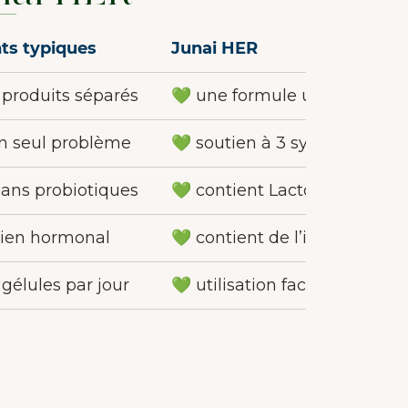
s typiques
Junai HER
 produits séparés
💚 une formule unique
n seul problème
💚 soutien à 3 systèmes
ans probiotiques
💚 contient Lactobacillus
ien hormonal
💚 contient de l’iode + extrai
gélules par jour
💚 utilisation facile