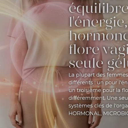
équilibre
l'énergie
hormones
flore vag
seule gél
La plupart des femmes
différents : un pour l'
un troisième pour la fl
différemment. Une seule
systèmes clés de l'or
HORMONAL, MICROBIO