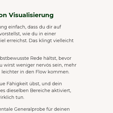
von Visualisierung
ng einfach, dass du dir auf
orstellst, wie du in einer
el erreichst. Das klingt vielleicht
selbstbewusste Rede hältst, bevor
u wirst weniger nervös sein, mehr
 leichter in den Flow kommen.
neue Fähigkeit übst, und dein
 es dieselben Bereiche aktiviert,
irklich tun.
WILLKOMMEN BEI JUNAI.
mentale Generalprobe für deinen
Unsere Website verwendet Cookies um dir das