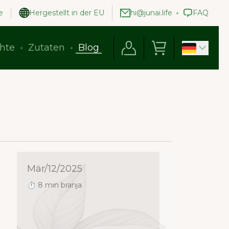
e
Hergestellt in der EU
hi@junai.life
FAQ
hte
Zutaten
Blog
Mär/12/2025
⏱ 8 min branja