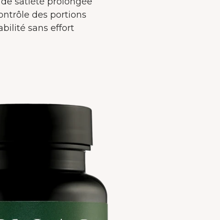
 les
 de satiété prolongée
ontrôle des portions
abilité sans effort