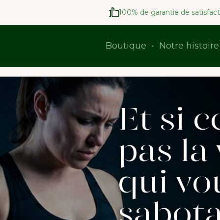
100% de garantie de satisfact
Boutique
Notre histoire
Et si c
pas la
qui vo
sabota