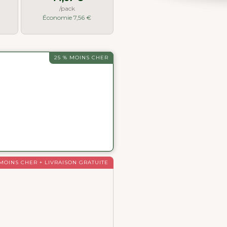
/pack
Économie 7,56 €
25 % MOINS CHER
 MOINS CHER + LIVRAISON GRATUITE