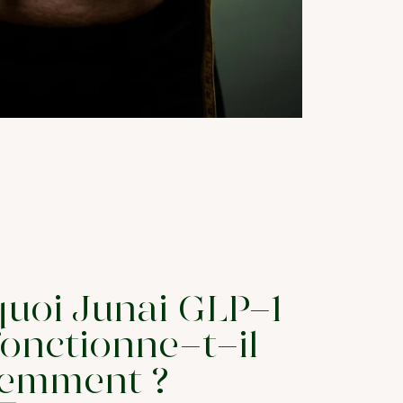
uoi Junai GLP-1
fonctionne-t-il
remment ?