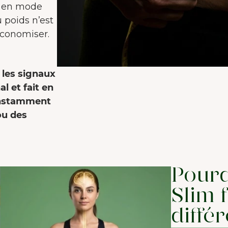
se en mode
 poids n’est
économiser.
e les signaux
 et fait en
constamment
ou des
Pourq
Slim 
diffé