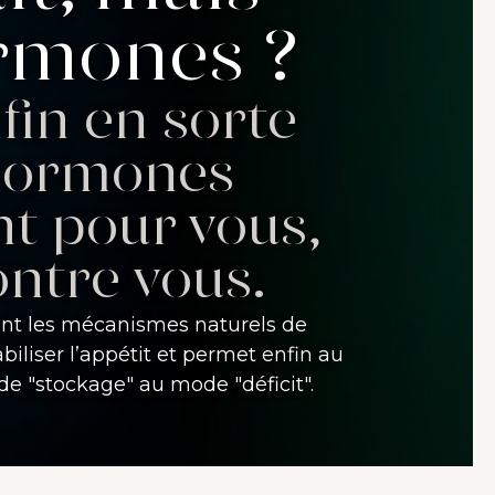
rmones ?
fin en sorte
 hormones
nt pour vous,
ontre vous.
ent les mécanismes naturels de
abiliser l’appétit et permet enfin au
e "stockage" au mode "déficit".