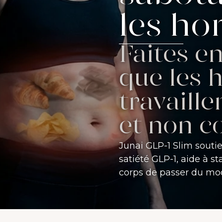
les ho
Faites en
que les
travaille
et non c
Junai GLP-1 Slim souti
satiété GLP-1, aide à st
corps de passer du mod