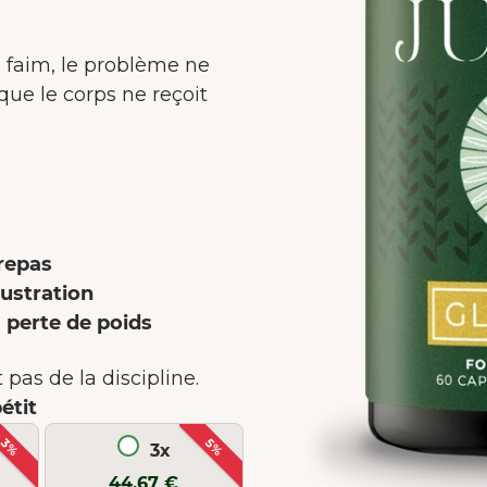
 faim, le problème ne
que le corps ne reçoit
 repas
rustration
a perte de poids
 pas de la discipline.
étit
3%
5%
3x
44,67 €