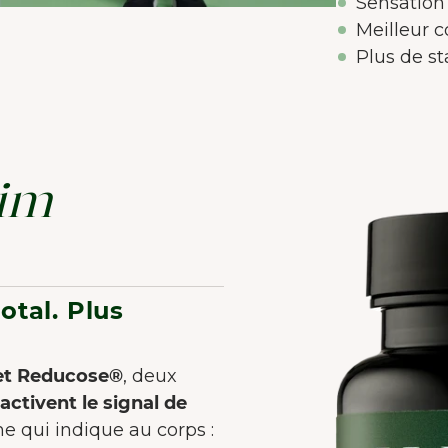
méliorer l'expérience utilisateur.
En savoir plus sur
Sensation
cookies
Meilleur c
Plus de st
Tout accepter
Accepter seulement les essentiels
Personnaliser
lim
otal. Plus
 et Reducose®
, deux
activent le signal de
 qui indique au corps :