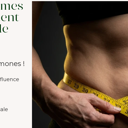
imes
uent
de
rmones !
fluence
ale