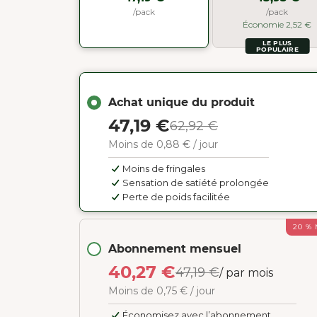
/pack
/pack
Économie 2,52 €
LE PLUS
POPULAIRE
Achat unique du produit
47,19 €
62,92 €
Moins de 0,88 € / jour
Moins de fringales
Sensation de satiété prolongée
Perte de poids facilitée
20 %
Abonnement mensuel
40,27 €
47,19 €
/ par mois
Moins de 0,75 € / jour
Économisez avec l’abonnement