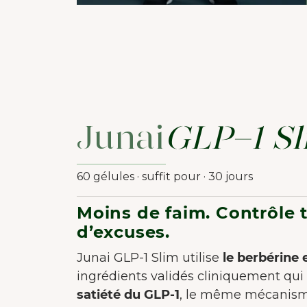
d'a
Junai
GLP-1 S
60 gélules · suffit pour · 30 jours
Moins de faim. Contrôle t
d’excuses.
Junai GLP-1 Slim utilise
le berbérine
ingrédients validés cliniquement qui
satiété du GLP-1
, le même mécanisme