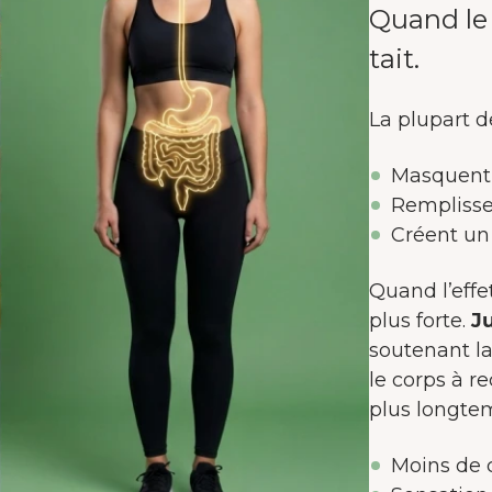
Quand le 
tait.
La plupart 
Masquent 
Remplisse
Créent un
Quand l’effe
plus forte.
Ju
soutenant la 
le corps à re
plus longtemp
BIENVENUE CHEZ JUNAIU.
Nous utilisons des cookies sur notre site web afin
Moins de c