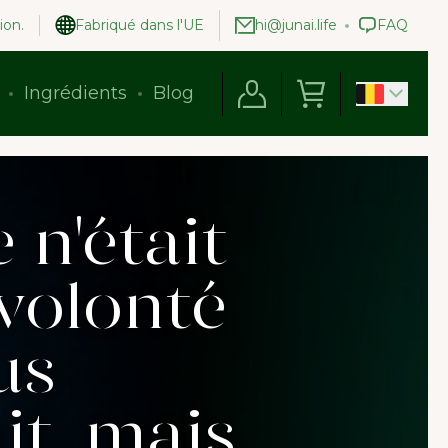
ion.
Fabriqué dans l'UE
hi@junai.life
FAQ
Ingrédients
Blog
e n'était
 volonté
us
it, mais