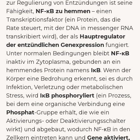
zur Regulierung von Entzündungen ist seine
Nutzererlebnis zu bieten.
Mehr über
Fähigkeit,
NF-κB zu hemmen
– einen
Cookies
Transkriptionsfaktor (ein Protein, das die
Rate steuert, mit der DNA in messenger RNA
Alle akzeptieren
transkribiert wird), der als
Hauptregulator
Nur notwendige Cookies
der entzündlichen Genexpression
fungiert.
akzeptieren
Unter normalen Bedingungen bleibt
NF-κB
Präferenzen
inaktiv im Zytoplasma, gebunden an ein
hemmendes Protein namens
IκB
. Wenn der
Körper eine Bedrohung erkennt, sei es durch
Infektion, Verletzung oder metabolischen
Stress, wird
IκB phosphoryliert
(ein Prozess,
bei dem eine organische Verbindung eine
Phosphat
-Gruppe erhält, die wie ein
Aktivierungs- oder Deaktivierungsschalter
wirkt) und abgebaut, wodurch NF-κB in den
Zellkern eintreten kann und
Gene aktiviert,